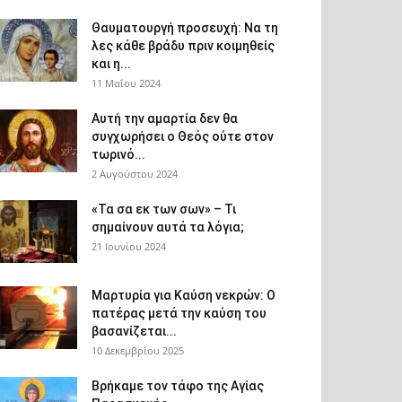
Θαυματουργή προσευχή: Να τη
λες κάθε βράδυ πριν κοιμηθείς
και η...
11 Μαΐου 2024
Αυτή την αμαρτία δεν θα
συγχωρήσει ο Θεός ούτε στον
τωρινό...
2 Αυγούστου 2024
«Τα σα εκ των σων» – Τι
σημαίνουν αυτά τα λόγια;
21 Ιουνίου 2024
Μαρτυρία για Καύση νεκρών: Ο
πατέρας μετά την καύση του
βασανίζεται...
10 Δεκεμβρίου 2025
Βρήκαμε τον τάφο της Αγίας