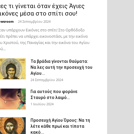
ες τι γίνεται όταν έχεις Άγιες
ικόνες μέσα στο σπίτι σου!
ewsroom
-
24 Σεπτεμβρίου 2024
αν υπάρχουν Εικόνες στο σπίτι! Στο Ορθόδοξο
ίτι πρέπει να υπάρχει εικονοστάσι, με την εικόνα
υ Χριστού, της Παν­αγίας και την εικόνα του Αγίου
ύ...
Τα βράδια γίνονται Θαύματα:
Να λες αυτή την προσευχή του
Αγίου...
24 Σεπτεμβρίου 2024
Για αυτούς που φοράνε
Σταυρό στο λαιμό…
1 Ιουλίου 2024
Προσευχή Αγίου Όρους: Να τη
λέτε κάθε πρωί και τίποτα
κακό...