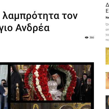
Δ
Ε
ε λαμπρότητα τον
N
γιο Ανδρέα
Ότ
σπ
το
366
πο