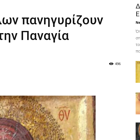
Δ
Ε
λων πανηγυρίζουν
N
την Παναγία
Ότ
σπ
το
πο
496