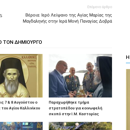
Επόμενο άρθρο
η;
Βέροια: Ιερό Λείψανο της Αγίας Μαρίας της
Μαγδαληνής στην Ιερά Μονή Παναγίας Δοβρά
Ο ΤΟΝ ΔΗΜΙΟΥΡΓΟ
Η
ις 7 & 8 Αυγούστου ο
Παραχωρήθηκε τμήμα
του Αγίου Καλλινίκου
στρατοπέδου για κοινωφελή
σκοπό στην Ι.Μ. Καστορίας