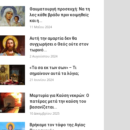
Θαυματουργή προσευχή: Να τη
λες κάθε βράδυ πριν κοιμηθείς
και η...
11 Μαΐου 2024
Αυτή την αμαρτία δεν θα
συγχωρήσει ο Θεός ούτε στον
τωρινό...
2 Αυγούστου 2024
«Τα σα εκ των σων» – Τι
σημαίνουν αυτά τα λόγια;
21 Ιουνίου 2024
Μαρτυρία για Καύση νεκρών: Ο
πατέρας μετά την καύση του
βασανίζεται...
10 Δεκεμβρίου 2025
Βρήκαμε τον τάφο της Αγίας