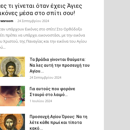
ες τι γίνεται όταν έχεις Άγιες
ικόνες μέσα στο σπίτι σου!
ewsroom
-
24 Σεπτεμβρίου 2024
αν υπάρχουν Εικόνες στο σπίτι! Στο Ορθόδοξο
ίτι πρέπει να υπάρχει εικονοστάσι, με την εικόνα
υ Χριστού, της Παν­αγίας και την εικόνα του Αγίου
ύ...
Τα βράδια γίνονται Θαύματα:
Να λες αυτή την προσευχή του
Αγίου...
24 Σεπτεμβρίου 2024
Για αυτούς που φοράνε
Σταυρό στο λαιμό…
1 Ιουλίου 2024
Προσευχή Αγίου Όρους: Να τη
λέτε κάθε πρωί και τίποτα
κακό...