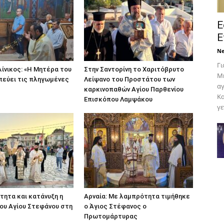
Ε
Ε
N
Γι
ίνικος: «Η Μητέρα του
Στην Σαντορίνη το Χαριτόβρυτο
Μη
πεύει τις πληγωμένες
Λείψανο του Προστάτου των
αγ
καρκινοπαθών Αγίου Παρθενίου
Κα
Επισκόπου Λαμψάκου
γε
ητα και κατάνυξη η
Αρναία: Με λαμπρότητα τιμήθηκε
ου Αγίου Στεφάνου στη
ο Άγιος Στέφανος ο
Πρωτομάρτυρας