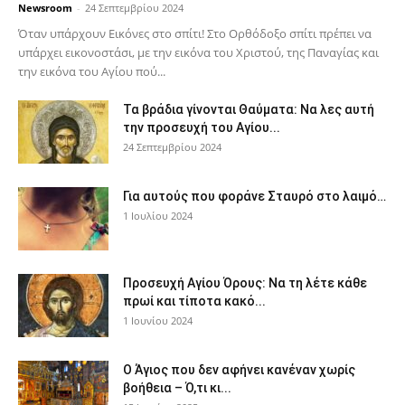
Newsroom
-
24 Σεπτεμβρίου 2024
Όταν υπάρχουν Εικόνες στο σπίτι! Στο Ορθόδοξο σπίτι πρέπει να
υπάρχει εικονοστάσι, με την εικόνα του Χριστού, της Παν­αγίας και
την εικόνα του Αγίου πού...
Τα βράδια γίνονται Θαύματα: Να λες αυτή
την προσευχή του Αγίου...
24 Σεπτεμβρίου 2024
Για αυτούς που φοράνε Σταυρό στο λαιμό…
1 Ιουλίου 2024
Προσευχή Αγίου Όρους: Να τη λέτε κάθε
πρωί και τίποτα κακό...
1 Ιουνίου 2024
Ο Άγιος που δεν αφήνει κανέναν χωρίς
βοήθεια – Ό,τι κι...