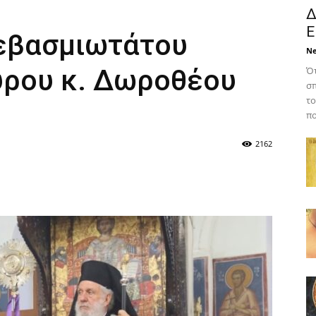
Δ
Ε
Σεβασμιωτάτου
N
ύρου κ. Δωροθέου
Ότ
σπ
το
πο
2162