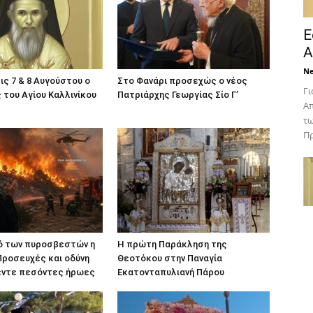
Ε
Α
N
ις 7 & 8 Αυγούστου ο
Στο Φανάρι προσεχώς ο νέος
Γι
του Αγίου Καλλινίκου
Πατριάρχης Γεωργίας Σίο Γ’
Απ
τω
Πρ
ό των πυροσβεστών η
Η πρώτη Παράκληση της
Προσευχές και οδύνη
Θεοτόκου στην Παναγία
πέντε πεσόντες ήρωες
Εκατονταπυλιανή Πάρου