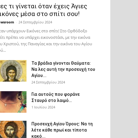
ες τι γίνεται όταν έχεις Άγιες
ικόνες μέσα στο σπίτι σου!
ewsroom
-
24 Σεπτεμβρίου 2024
αν υπάρχουν Εικόνες στο σπίτι! Στο Ορθόδοξο
ίτι πρέπει να υπάρχει εικονοστάσι, με την εικόνα
υ Χριστού, της Παν­αγίας και την εικόνα του Αγίου
ύ...
Τα βράδια γίνονται Θαύματα:
Να λες αυτή την προσευχή του
Αγίου...
24 Σεπτεμβρίου 2024
Για αυτούς που φοράνε
Σταυρό στο λαιμό…
1 Ιουλίου 2024
Προσευχή Αγίου Όρους: Να τη
λέτε κάθε πρωί και τίποτα
κακό...