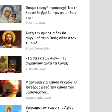
Θαυματουργή προσευχή: Να τη
λες κάθε βράδυ πριν κοιμηθείς
και η...
11 Μαΐου 2024
Αυτή την αμαρτία δεν θα
συγχωρήσει ο Θεός ούτε στον
τωρινό...
2 Αυγούστου 2024
«Τα σα εκ των σων» – Τι
σημαίνουν αυτά τα λόγια;
21 Ιουνίου 2024
Μαρτυρία για Καύση νεκρών: Ο
πατέρας μετά την καύση του
βασανίζεται...
10 Δεκεμβρίου 2025
Βρήκαμε τον τάφο της Αγίας