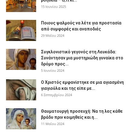
βοήθεια – Ό,τι κι...
15 Ιουνίου 2025
Ποιους ψαλμούς να λέτε για προστασία
από συμφορές και αναποδιές
29 Μαΐου 2024
Συγκλονιστικό γεγονός στη Λευκάδα:
Συνάντησαν μια μυστηριώδη γυναίκα στο
δρόμο προς...
5 Ιουνίου 2024
Ο Χριστός εμφανίστηκε σε μια αγιασμένη
γιαγιούλα και της είπε με...
6 Σεπτεμβρίου 2024
Θαυματουργή προσευχή: Να τη λες κάθε
βράδυ πριν κοιμηθείς και η...
11 Μαΐου 2024