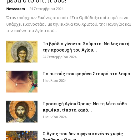
μέσα στο σπίτι σου!
Newsroom
-
24 Σεπτεμβρίου 2024
Όταν υπάρχουν Εικόνες στο σπίτι! Στο Ορθόδοξο σπίτι πρέπει να
υπάρχει εικονοστάσι, με την εικόνα του Χριστού, της Παν­αγίας και
την εικόνα του Αγίου πού...
Τα βράδια γίνονται Θαύματα: Να λες αυτή
την προσευχή του Αγίου...
24 Σεπτεμβρίου 2024
Για αυτούς που φοράνε Σταυρό στο λαιμό…
1 Ιουλίου 2024
Προσευχή Αγίου Όρους: Να τη λέτε κάθε
πρωί και τίποτα κακό...
1 Ιουνίου 2024
Ο Άγιος που δεν αφήνει κανέναν χωρίς