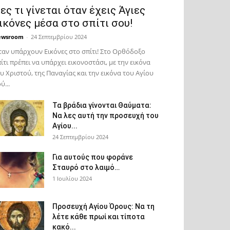
ες τι γίνεται όταν έχεις Άγιες
ικόνες μέσα στο σπίτι σου!
ewsroom
-
24 Σεπτεμβρίου 2024
αν υπάρχουν Εικόνες στο σπίτι! Στο Ορθόδοξο
ίτι πρέπει να υπάρχει εικονοστάσι, με την εικόνα
υ Χριστού, της Παν­αγίας και την εικόνα του Αγίου
ύ...
Τα βράδια γίνονται Θαύματα:
Να λες αυτή την προσευχή του
Αγίου...
24 Σεπτεμβρίου 2024
Για αυτούς που φοράνε
Σταυρό στο λαιμό…
1 Ιουλίου 2024
Προσευχή Αγίου Όρους: Να τη
λέτε κάθε πρωί και τίποτα
κακό...