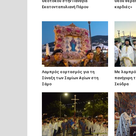
Θεοτόκου στην Παναγία
Θεού θερα
Εκατονταπυλιανή Πάρου
καρδιές»
Λαμπρός εορτασμός για τη
Με λαμπρότ
Σύναξη των Σαμίων Αγίων στη
πανήγυρη τ
Σάμο
Σκύδρα