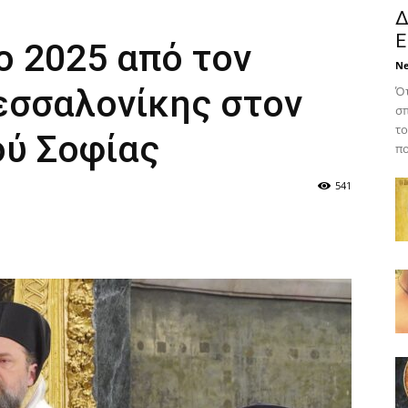
Δ
Ε
ο 2025 από τον
N
σσαλονίκης στον
Ότ
σπ
το
ού Σοφίας
πο
541