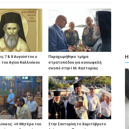
Η
ις 7 & 8 Αυγούστου ο
Παραχωρήθηκε τμήμα
του Αγίου Καλλινίκου
στρατοπέδου για κοινωφελή
σκοπό στην Ι.Μ. Καστορίας
ίνικος: «Η Μητέρα του
Στην Σαντορίνη το Χαριτόβρυτο