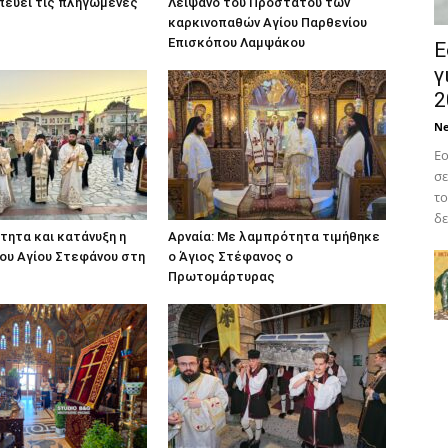
πεύει τις πληγωμένες
Λείψανο του Προστάτου των
καρκινοπαθών Αγίου Παρθενίου
Επισκόπου Λαμψάκου
Ε
γ
2
N
Εο
σε
το
δε
ητα και κατάνυξη η
Αρναία: Με λαμπρότητα τιμήθηκε
ου Αγίου Στεφάνου στη
ο Άγιος Στέφανος ο
Πρωτομάρτυρας