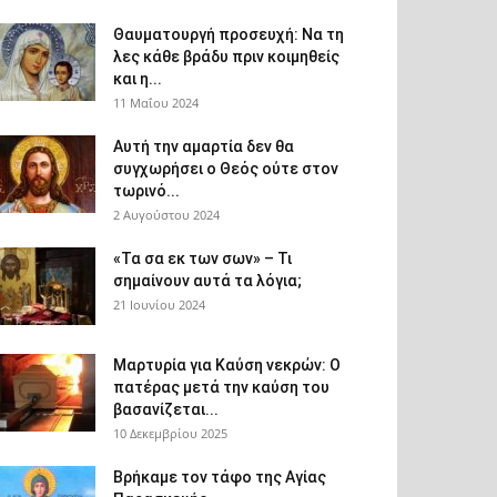
Θαυματουργή προσευχή: Να τη
λες κάθε βράδυ πριν κοιμηθείς
και η...
11 Μαΐου 2024
Αυτή την αμαρτία δεν θα
συγχωρήσει ο Θεός ούτε στον
τωρινό...
2 Αυγούστου 2024
«Τα σα εκ των σων» – Τι
σημαίνουν αυτά τα λόγια;
21 Ιουνίου 2024
Μαρτυρία για Καύση νεκρών: Ο
πατέρας μετά την καύση του
βασανίζεται...
10 Δεκεμβρίου 2025
Βρήκαμε τον τάφο της Αγίας