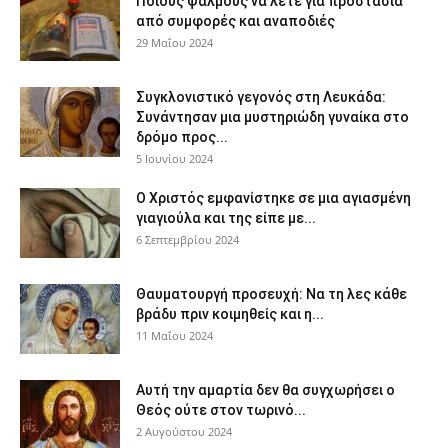
Ποιους ψαλμούς να λέτε για προστασία
από συμφορές και αναποδιές
29 Μαΐου 2024
Συγκλονιστικό γεγονός στη Λευκάδα:
Συνάντησαν μια μυστηριώδη γυναίκα στο
δρόμο προς...
5 Ιουνίου 2024
Ο Χριστός εμφανίστηκε σε μια αγιασμένη
γιαγιούλα και της είπε με...
6 Σεπτεμβρίου 2024
Θαυματουργή προσευχή: Να τη λες κάθε
βράδυ πριν κοιμηθείς και η...
11 Μαΐου 2024
Αυτή την αμαρτία δεν θα συγχωρήσει ο
Θεός ούτε στον τωρινό...
2 Αυγούστου 2024