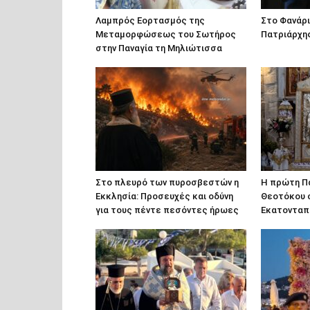
Λαμπρός Εορτασμός της
Στο Φανάρ
Μεταμορφώσεως του Σωτήρος
Πατριάρχης
στην Παναγία τη Μηλιώτισσα
Στο πλευρό των πυροσβεστών η
Η πρώτη Π
Εκκλησία: Προσευχές και οδύνη
Θεοτόκου 
για τους πέντε πεσόντες ήρωες
Εκατονταπ