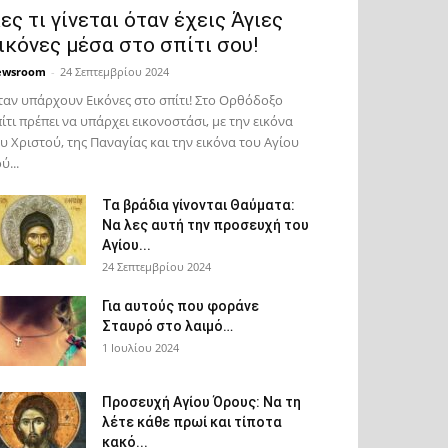
ες τι γίνεται όταν έχεις Άγιες
ικόνες μέσα στο σπίτι σου!
ewsroom
-
24 Σεπτεμβρίου 2024
αν υπάρχουν Εικόνες στο σπίτι! Στο Ορθόδοξο
ίτι πρέπει να υπάρχει εικονοστάσι, με την εικόνα
υ Χριστού, της Παν­αγίας και την εικόνα του Αγίου
ύ...
Τα βράδια γίνονται Θαύματα:
Να λες αυτή την προσευχή του
Αγίου...
24 Σεπτεμβρίου 2024
Για αυτούς που φοράνε
Σταυρό στο λαιμό…
1 Ιουλίου 2024
Προσευχή Αγίου Όρους: Να τη
λέτε κάθε πρωί και τίποτα
κακό...