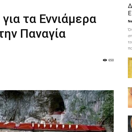
Δ
Ε
 για τα Εννιάμερα
N
την Παναγία
Ότ
σπ
το
πο
650