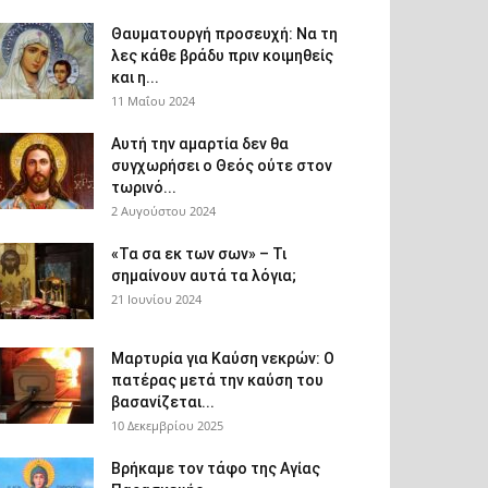
Θαυματουργή προσευχή: Να τη
λες κάθε βράδυ πριν κοιμηθείς
και η...
11 Μαΐου 2024
Αυτή την αμαρτία δεν θα
συγχωρήσει ο Θεός ούτε στον
τωρινό...
2 Αυγούστου 2024
«Τα σα εκ των σων» – Τι
σημαίνουν αυτά τα λόγια;
21 Ιουνίου 2024
Μαρτυρία για Καύση νεκρών: Ο
πατέρας μετά την καύση του
βασανίζεται...
10 Δεκεμβρίου 2025
Βρήκαμε τον τάφο της Αγίας