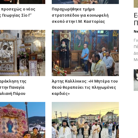
ι προσεχώς ο νέος
Παραχωρήθηκε τμήμα
Ε
 Γεωργίας Σίο Γ’
στρατοπέδου για κοινωφελή
σκοπό στην Ι.Μ. Καστορίας
Π
N
Γι
Πέ
Δο
Με
αράκληση της
Άρτης Καλλίνικος: «Η Μητέρα του
στην Παναγία
Θεού θεραπεύει τις πληγωμένες
υλιανή Πάρου
καρδιές»