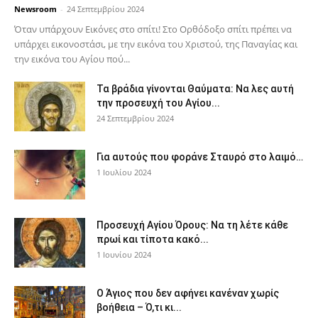
Newsroom
-
24 Σεπτεμβρίου 2024
Όταν υπάρχουν Εικόνες στο σπίτι! Στο Ορθόδοξο σπίτι πρέπει να
υπάρχει εικονοστάσι, με την εικόνα του Χριστού, της Παν­αγίας και
την εικόνα του Αγίου πού...
Τα βράδια γίνονται Θαύματα: Να λες αυτή
την προσευχή του Αγίου...
24 Σεπτεμβρίου 2024
Για αυτούς που φοράνε Σταυρό στο λαιμό…
1 Ιουλίου 2024
Προσευχή Αγίου Όρους: Να τη λέτε κάθε
πρωί και τίποτα κακό...
1 Ιουνίου 2024
Ο Άγιος που δεν αφήνει κανέναν χωρίς
βοήθεια – Ό,τι κι...