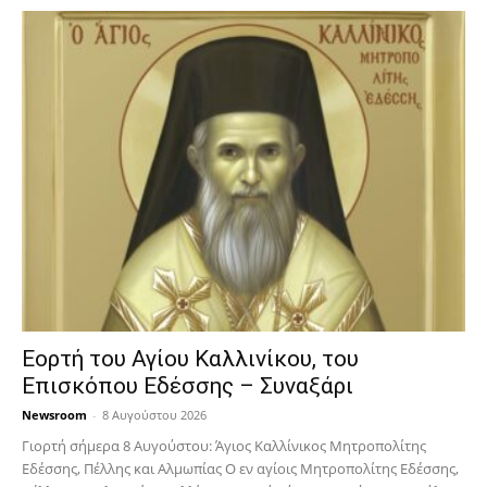
Εορτή του Αγίου Καλλινίκου, του
Επισκόπου Εδέσσης – Συναξάρι
Newsroom
-
8 Αυγούστου 2026
Γιορτή σήμερα 8 Αυγούστου: Άγιος Καλλίνικος Μητροπολίτης
Εδέσσης, Πέλλης και Αλμωπίας Ο εν αγίοις Μητροπολίτης Εδέσσης,