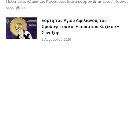
Πέλλης και Αλμωπίας Καλλίνικος (κατά κόσμον Δημήτριος) Πούλος
γεννήθηκε...
Εορτή του Αγίου Αιμιλιανού, του
Ομολογητού και Επισκόπου Κυζίκου –
Συναξάρι
8 Αυγούστου 2026