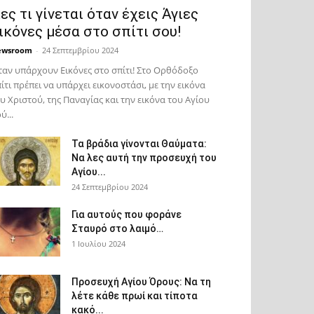
ες τι γίνεται όταν έχεις Άγιες
ικόνες μέσα στο σπίτι σου!
ewsroom
-
24 Σεπτεμβρίου 2024
αν υπάρχουν Εικόνες στο σπίτι! Στο Ορθόδοξο
ίτι πρέπει να υπάρχει εικονοστάσι, με την εικόνα
υ Χριστού, της Παν­αγίας και την εικόνα του Αγίου
ύ...
Τα βράδια γίνονται Θαύματα:
Να λες αυτή την προσευχή του
Αγίου...
24 Σεπτεμβρίου 2024
Για αυτούς που φοράνε
Σταυρό στο λαιμό…
1 Ιουλίου 2024
Προσευχή Αγίου Όρους: Να τη
λέτε κάθε πρωί και τίποτα
κακό...