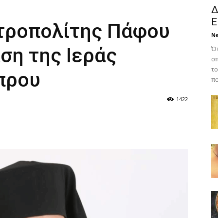
Δ
Ε
τροπολίτης Πάφου
N
ση της Ιεράς
Ότ
σπ
το
πρου
πο
1422