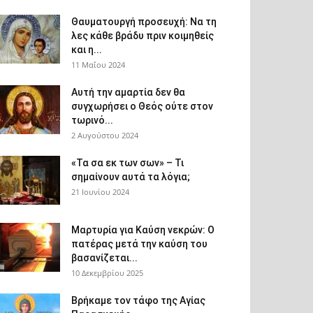
Θαυματουργή προσευχή: Να τη
λες κάθε βράδυ πριν κοιμηθείς
και η...
11 Μαΐου 2024
Αυτή την αμαρτία δεν θα
συγχωρήσει ο Θεός ούτε στον
τωρινό...
2 Αυγούστου 2024
«Τα σα εκ των σων» – Τι
σημαίνουν αυτά τα λόγια;
21 Ιουνίου 2024
Μαρτυρία για Καύση νεκρών: Ο
πατέρας μετά την καύση του
βασανίζεται...
10 Δεκεμβρίου 2025
Βρήκαμε τον τάφο της Αγίας