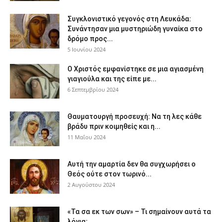
Συγκλονιστικό γεγονός στη Λευκάδα:
Συνάντησαν μια μυστηριώδη γυναίκα στο
δρόμο προς...
5 Ιουνίου 2024
Ο Χριστός εμφανίστηκε σε μια αγιασμένη
γιαγιούλα και της είπε με...
6 Σεπτεμβρίου 2024
Θαυματουργή προσευχή: Να τη λες κάθε
βράδυ πριν κοιμηθείς και η...
11 Μαΐου 2024
Αυτή την αμαρτία δεν θα συγχωρήσει ο
Θεός ούτε στον τωρινό...
2 Αυγούστου 2024
«Τα σα εκ των σων» – Τι σημαίνουν αυτά τα
λόγια;