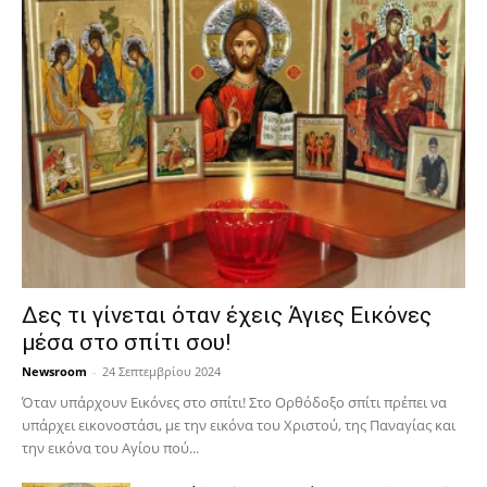
Δες τι γίνεται όταν έχεις Άγιες Εικόνες
μέσα στο σπίτι σου!
Newsroom
-
24 Σεπτεμβρίου 2024
Όταν υπάρχουν Εικόνες στο σπίτι! Στο Ορθόδοξο σπίτι πρέπει να
υπάρχει εικονοστάσι, με την εικόνα του Χριστού, της Παν­αγίας και
την εικόνα του Αγίου πού...