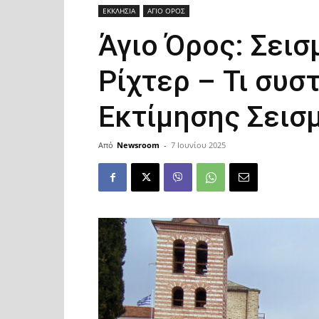
ΕΚΚΛΗΣΙΑ
ΑΓΙΟ ΟΡΟΣ
Άγιο Όρος: Σεισ
Ρίχτερ – Τι συσ
Εκτίμησης Σεισ
Από
Newsroom
-
7 Ιουνίου 2025