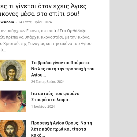
ες τι γίνεται όταν έχεις Άγιες
ικόνες μέσα στο σπίτι σου!
ewsroom
-
24 Σεπτεμβρίου 2024
αν υπάρχουν Εικόνες στο σπίτι! Στο Ορθόδοξο
ίτι πρέπει να υπάρχει εικονοστάσι, με την εικόνα
υ Χριστού, της Παν­αγίας και την εικόνα του Αγίου
ύ...
Τα βράδια γίνονται Θαύματα:
Να λες αυτή την προσευχή του
Αγίου...
24 Σεπτεμβρίου 2024
Για αυτούς που φοράνε
Σταυρό στο λαιμό…
1 Ιουλίου 2024
Προσευχή Αγίου Όρους: Να τη
λέτε κάθε πρωί και τίποτα
κακό...