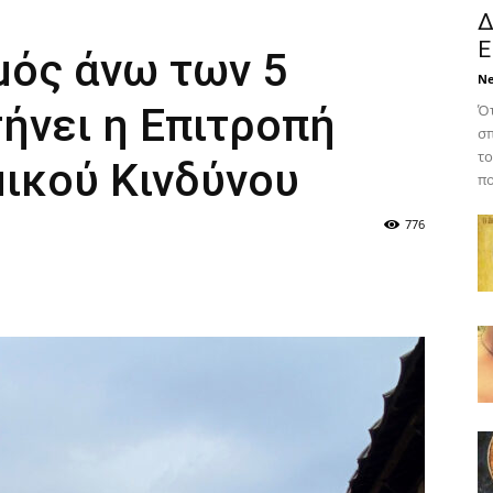
Δ
Ε
μός άνω των 5
N
τήνει η Επιτροπή
Ότ
σπ
το
μικού Κινδύνου
πο
776