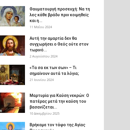
Θαυματουργή προσευχή: Να τη
λες κάθε βράδυ πριν κοιμηθείς
και η...
11 Μαΐου 2024
Αυτή την αμαρτία δεν θα
συγχωρήσει ο Θεός ούτε στον
τωρινό...
2 Αυγούστου 2024
«Τα σα εκ των σων» – Τι
σημαίνουν αυτά τα λόγια;
21 Ιουνίου 2024
Μαρτυρία για Καύση νεκρών: Ο
πατέρας μετά την καύση του
βασανίζεται...
10 Δεκεμβρίου 2025
Βρήκαμε τον τάφο της Αγίας