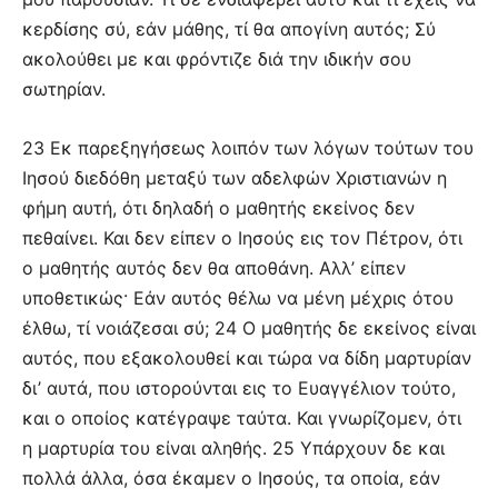
κερδίσης σύ, εάν μάθης, τί θα απογίνη αυτός; Σύ
ακολούθει με και φρόντιζε διά την ιδικήν σου
σωτηρίαν.
23 Εκ παρεξηγήσεως λοιπόν των λόγων τούτων του
Ιησού διεδόθη μεταξύ των αδελφών Χριστιανών η
φήμη αυτή, ότι δηλαδή ο μαθητής εκείνος δεν
πεθαίνει. Και δεν είπεν ο Ιησούς εις τον Πέτρον, ότι
ο μαθητής αυτός δεν θα αποθάνη. Αλλ’ είπεν
υποθετικώς· Εάν αυτός θέλω να μένη μέχρις ότου
έλθω, τί νοιάζεσαι σύ; 24 Ο μαθητής δε εκείνος είναι
αυτός, που εξακολουθεί και τώρα να δίδη μαρτυρίαν
δι’ αυτά, που ιστορούνται εις το Ευαγγέλιον τούτο,
και ο οποίος κατέγραψε ταύτα. Και γνωρίζομεν, ότι
η μαρτυρία του είναι αληθής. 25 Υπάρχουν δε και
πολλά άλλα, όσα έκαμεν ο Ιησούς, τα οποία, εάν