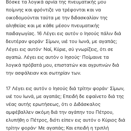
Βόσκε τα λογικά αρνία της πνευματικής μου
ποίμνης και φρόντιζε να τρέφονται και να
οικοδομούνται ταύτα με την διδασκαλίαν της
αληθείας και με κάθε μέσον πνευματικής
παιδαγωγίας. 16 Λέγει εις αυτόν ο Ιησούς πάλιν διά
δευτέραν φοράν· Σίμων, υιέ του Ιωνά, με αγαπάς;
Λέγει εις αυτόν· Ναί, Κύριε, σύ γνωρίζεις, ότι σε
αγαπώ. Λέγει εις αυτόν ο Ιησούς· Ποίμαινε τα
λογικά πρόβατά μου, επιστατών και αγρυπνών διά
την ασφάλειαν και σωτηρίαν των.
17 Λέγει εις αυτόν ο Ιησούς διά τρίτην φοράν· Σίμων,
υιέ του Ιωνά, με αγαπάς; Επειδή δε εφαίνετο διά της
νέας αυτής ερωτήσεως, ότι ο Διδάσκαλος
αμφέβαλλεν ακόμη διά την αγάπην του Πέτρου,
ελυπήθη ο Πέτρος, διότι είπεν εις αυτόν ο Κύριος διά
τρίτην φοράν· Με αγαπάς; Και επειδή η τριπλή