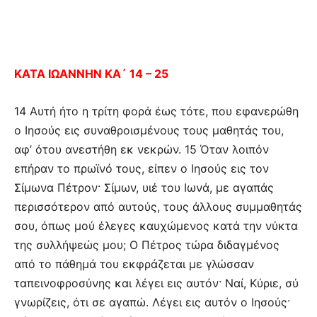
ΚΑΤΑ ΙΩΑΝΝΗΝ ΚΑ´ 14 – 25
14 Αυτή ήτο η τρίτη φορά έως τότε, που εφανερώθη
ο Ιησούς εις συναθροισμένους τους μαθητάς του,
αφ’ ότου ανεστήθη εκ νεκρών. 15 Όταν λοιπόν
επήραν το πρωϊνό τους, είπεν ο Ιησούς εις τον
Σίμωνα Πέτρον· Σίμων, υιέ του Ιωνά, με αγαπάς
περισσότερον από αυτούς, τους άλλους συμμαθητάς
σου, όπως μού έλεγες καυχώμενος κατά την νύκτα
της συλλήψεώς μου; Ο Πέτρος τώρα διδαγμένος
από το πάθημά του εκφράζεται με γλώσσαν
ταπεινοφροσύνης και λέγει εις αυτόν· Ναί, Κύριε, σύ
γνωρίζεις, ότι σε αγαπώ. Λέγει εις αυτόν ο Ιησούς·