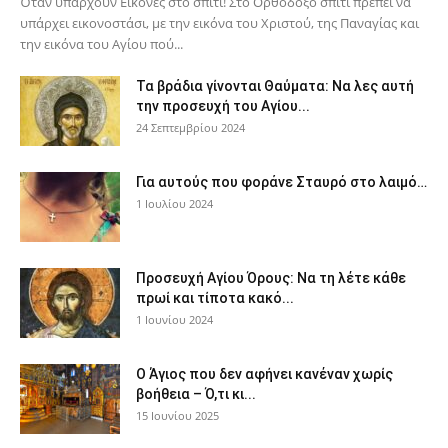
Όταν υπάρχουν Εικόνες στο σπίτι! Στο Ορθόδοξο σπίτι πρέπει να
υπάρχει εικονοστάσι, με την εικόνα του Χριστού, της Παν­αγίας και
την εικόνα του Αγίου πού...
Τα βράδια γίνονται Θαύματα: Να λες αυτή
την προσευχή του Αγίου...
24 Σεπτεμβρίου 2024
Για αυτούς που φοράνε Σταυρό στο λαιμό…
1 Ιουλίου 2024
Προσευχή Αγίου Όρους: Να τη λέτε κάθε
πρωί και τίποτα κακό...
1 Ιουνίου 2024
Ο Άγιος που δεν αφήνει κανέναν χωρίς
βοήθεια – Ό,τι κι...
15 Ιουνίου 2025