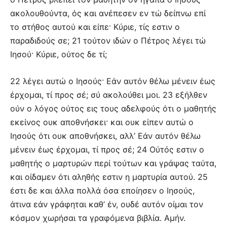
ακολουθούντα, ός και ανέπεσεν εν τώ δείπνω επί
το στήθος αυτού και είπε· Κύριε, τίς εστιν ο
παραδιδούς σε; 21 τούτον ιδών ο Πέτρος λέγει τώ
Ιησού· Κύριε, ούτος δε τί;
22 λέγει αυτώ ο Ιησούς· Εάν αυτόν θέλω μένειν έως
έρχομαι, τί προς σέ; σύ ακολούθει μοι. 23 εξήλθεν
ούν ο λόγος ούτος εις τους αδελφούς ότι ο μαθητής
εκείνος ουκ αποθνήσκει· και ουκ είπεν αυτώ ο
Ιησούς ότι ουκ αποθνήσκει, αλλ’ Εάν αυτόν θέλω
μένειν έως έρχομαι, τί προς σέ; 24 Ούτός εστιν ο
μαθητής ο μαρτυρών περί τούτων και γράψας ταύτα,
και οίδαμεν ότι αληθής εστιν η μαρτυρία αυτού. 25
έστι δε και άλλα πολλά όσα εποίησεν ο Ιησούς,
άτινα εάν γράφηται καθ’ έν, ουδέ αυτόν οίμαι τον
κόσμον χωρήσαι τα γραφόμενα βιβλία. Αμήν.