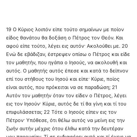
19 Ο Κύριος λοιπόν είπε τούτο σημαίνων με ποίον
είδος θανάτου θα δοξάση ο Πέτρος τον Θεόν. Και
αφού είπε τούτο, λέγει εις αυτόν· Ακολούθει με. 20
Ενώ δε εβάδιζαν, έστρεψεν οπίσω ο Πέτρος και είδε
τον μαθητήν, που ηγάπα ο Ιησούς, να ακολουθή και
αυτός. Ο μαθητής αυτός έπεσε και κατά το δείπνον
επί του στήθους του Ιησού και είπε· Κύριε, ποίος
είναι αυτός, που πρόκειται να σε παραδώση; 21
Αυτόν τον μαθητήν όταν τον είδεν ο Πέτρος, λέγει
εις τον Ιησούν· Κύριε, αυτός δε τί θα γίνη και τί του
επιφυλάσσεται; 22 Τότε ο Ιησούς είπεν εις τον
Πέτρον· Υπόθεσε, ότι θέλω αυτός να μείνη εις την
ζωήν αυτήν μέχρις ότου έλθω κατά την δευτέραν
μου παρουσίαν. Τί σε ενδιαφέρει αυτό και τί έχεις να