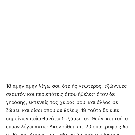
18 αμήν αμήν λέγω σοι, ότε ής νεώτερος, εζώννυες
σεαυτόν και περιεπάτεις όπου ήθελες· όταν δε
γηράσης, εκτενείς τας χείράς σου, και άλλος σε
ζώσει, και οίσει όπου ου θέλεις. 19 τούτο δε είπε
σημαίνων ποίω θανάτω δοξάσει τον Θεόν. και τούτο
ειπών λέγει αυτώ· Ακολούθει μοι. 20 επιστραφείς δε
ο Πέτρος βλέπει τον μαθητήν όν ηγάπα ο Ιησούς