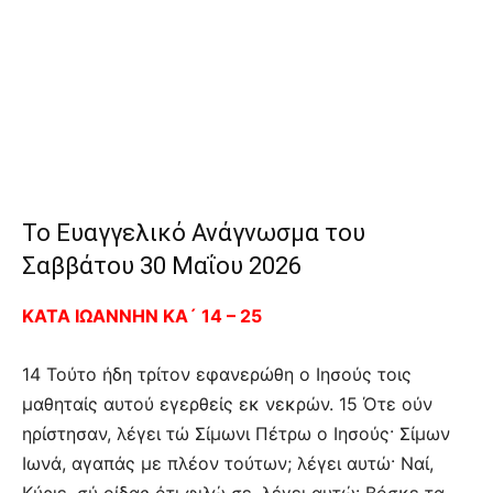
Το Ευαγγελικό Ανάγνωσμα του
Σαββάτου 30 Μαΐου 2026
ΚΑΤΑ ΙΩΑΝΝΗΝ ΚΑ´ 14 – 25
14 Τούτο ήδη τρίτον εφανερώθη ο Ιησούς τοις
μαθηταίς αυτού εγερθείς εκ νεκρών. 15 Ότε ούν
ηρίστησαν, λέγει τώ Σίμωνι Πέτρω ο Ιησούς· Σίμων
Ιωνά, αγαπάς με πλέον τούτων; λέγει αυτώ· Ναί,