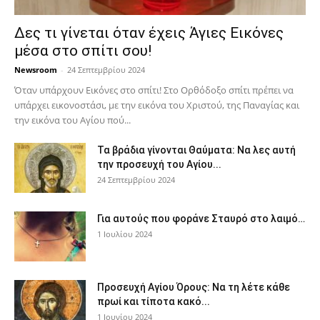
Δες τι γίνεται όταν έχεις Άγιες Εικόνες
μέσα στο σπίτι σου!
Newsroom
-
24 Σεπτεμβρίου 2024
Όταν υπάρχουν Εικόνες στο σπίτι! Στο Ορθόδοξο σπίτι πρέπει να
υπάρχει εικονοστάσι, με την εικόνα του Χριστού, της Παν­αγίας και
την εικόνα του Αγίου πού...
Τα βράδια γίνονται Θαύματα: Να λες αυτή
την προσευχή του Αγίου...
24 Σεπτεμβρίου 2024
Για αυτούς που φοράνε Σταυρό στο λαιμό…
1 Ιουλίου 2024
Προσευχή Αγίου Όρους: Να τη λέτε κάθε
πρωί και τίποτα κακό...
1 Ιουνίου 2024