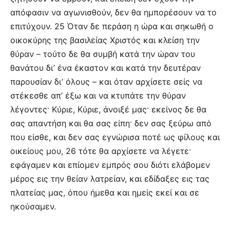
απόφασιν να αγωνισθούν, δεν θα ημπορέσουν να το
επιτύχουν. 25 Όταν δε περάση η ώρα και σηκωθή ο
οικοκύρης της βασιλείας Χριστός και κλείση την
θύραν – τούτο δε θα συμβή κατά την ώραν του
θανάτου δι’ ένα έκαστον και κατά την δευτέραν
παρουσίαν δι’ όλους – και όταν αρχίσετε σείς να
στέκεσθε απ’ έξω και να κτυπάτε την θύραν
λέγοντες· Κύριε, Κύριε, άνοιξέ μας· εκείνος δε θα
σας απαντήση και θα σας είπη· δεν σας ξεύρω από
που είσθε, και δεν σας εγνώρισα ποτέ ως φίλους και
οικείους μου, 26 τότε θα αρχίσετε να λέγετε·
εφάγαμεν και επίομεν εμπρός σου διότι ελάβομεν
μέρος εις την θείαν λατρείαν, και εδίδαξες εις τας
πλατείας μας, όπου ήμεθα και ημείς εκεί και σε
ηκούσαμεν.