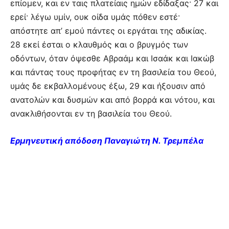
επίομεν, και εν ταις πλατείαις ημών εδίδαξας· 27 και
ερεί· λέγω υμίν, ουκ οίδα υμάς πόθεν εστέ·
απόστητε απ’ εμού πάντες οι εργάται της αδικίας.
28 εκεί έσται ο κλαυθμός και ο βρυγμός των
οδόντων, όταν όψεσθε Αβραάμ και Ισαάκ και Ιακώβ
και πάντας τους προφήτας εν τη βασιλεία του Θεού,
υμάς δε εκβαλλομένους έξω, 29 και ήξουσιν από
ανατολών και δυσμών και από βορρά και νότου, και
ανακλιθήσονται εν τη βασιλεία του Θεού.
Ερμηνευτική απόδοση Παναγιώτη Ν. Τρεμπέλα