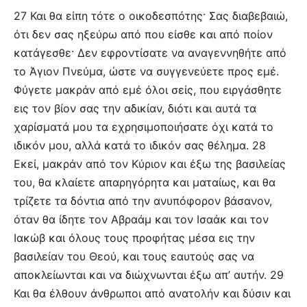
27 Και θα είπη τότε ο οικοδεσπότης· Σας διαβεβαιώ,
ότι δεν σας ηξεύρω από που είσθε και από ποίον
κατάγεσθε· Δεν εφροντίσατε να αναγεννηθήτε από
το Άγιον Πνεύμα, ώστε να συγγενεύετε προς εμέ.
Φύγετε μακράν από εμέ όλοι σείς, που ειργάσθητε
εις τον βίον σας την αδικίαν, διότι και αυτά τα
χαρίσματά μου τα εχρησιμοποιήσατε όχι κατά το
ιδικόν μου, αλλά κατά το ιδικόν σας θέλημα. 28
Εκεί, μακράν από τον Κύριον και έξω της βασιλείας
του, θα κλαίετε απαρηγόρητα και ματαίως, και θα
τρίζετε τα δόντια από την ανυπόφορον βάσανον,
όταν θα ίδητε τον Αβραάμ και τον Ισαάκ και τον
Ιακώβ και όλους τους προφήτας μέσα εις την
βασιλείαν του Θεού, και τους εαυτούς σας να
αποκλείωνται και να διώχνωνται έξω απ’ αυτήν. 29
Και θα έλθουν άνθρωποι από ανατολήν και δύσιν και