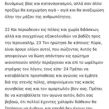
δυνάμεως βίας και καταναγκασμού, αλλά σαν άλλο
προζύμι θα εισχωρήση σιγά – σιγά και θα αναζυμώση
όλην την μάζαν της ανθρωπότητος.
22 Και περιώδευεν εις πόλεις και χωρία διδάσκων,
αλλά και συγχρόνως εξακολουθών να βαδίζη προς
την Ιερουσαλήμ. 23 Τον ηρώτησε δε κάποιος· Κύριε,
είναι άραγε ολίγοι αυτοί, που σώζονται; Αυτός δε
αποφεύγων να δώση απάντησιν εις ερώτημα
ικανοποιούν απλήν περιέργειαν και επί το ωφέλιμον
στρέψας τον λόγον, τους είπε· 24 Πρέπει να
καταβάλλετε προσπαθείας και αγώνας να έμβητε
διά της στενής πύλης, απαρνούμενοι τας κακάς
συνηθείας σας και τον αμαρτωλόν βίον σας. Πρέπει
δε να καταβάλλετε τον αγώνα αυτόν, διότι σας
βεβαιώ, ότι πολλοί έχοντες χαλαράν διάθεσιν θα
ζητήσουν να έμβουν, και επειδή δεν έχουν την