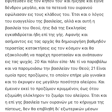
εφύτευσεν εις τον κήπον του· και ηύξησε και έγινε
δένδρον μεγάλο, και τα πετεινά του ουρανού
εφώλιασαν εις τους κλάδους του. Έτσι και ο λόγος
του ευαγγελίου της βασιλείας, αλλά και αυτή η
βασιλεία του Θεού, ήτις διά της Εκκλησίας
εγκαθιδρύεται ήδη επί της γής. Αφανής και
ασήμαντος εις τας αρχάς θα δημιουργήση βαθμηδόν
τεραστίας κατακτήσεις εις τον κόσμον και θα
εξακολουθή να παρέχη προστασίαν και ανάπαυσιν
εις τας ψυχάς. 20 Και πάλιν είπε· Με τί να παραβάλω
και να παρομοιάσω την βασιλείαν του Θεού; 21 Είναι
ομοία προς προζύμιον, το οποίον επήρε μία γυναίκα
και το έκρυψεν εις μεγάλην ποσότητα αλεύρου. Και
έμεινεν εκεί το προζύμιον κρυμμένον, έως ότου
εζυμώθη ολόκληρον το ζυμάρι του αλεύρου. Έτσι και
η επί γης βασιλεία των ουρανών με το κήρυγμα της
πίστεως, δεν θα επιβληθή δι’ εξωτερικών μέσων