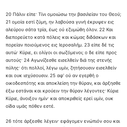
20 Πάλιν είπε· Τίνι ομοιώσω την βασιλείαν του Θεού;
21 ομοία εστί ζύμη, ην λαβούσα γυνή έκρυψεν εις
αλεύρου σάτα τρία, έως ού εζυμώθη όλον. 22 Και
διεπορεύετο κατά πόλεις και κώμας διδάσκων και
πορείαν ποιούμενος εις Ιεροσαλήμ. 23 είπε δέ τις
αυτώ· Κύριε, ει ολίγοι οι σωζόμενοι; ο δε είπε προς
αυτούς· 24 Αγωνίζεσθε εισελθείν διά της στενής
πύλης· ότι πολλοί, λέγω υμίν, ζητήσουσιν εισελθείν
και ουκ ισχύσουσιν. 25 αφ’ ού αν εγερθή ο
οικοδεσπότης και αποκλείση την θύραν, και άρξησθε
έξω εστάναι και κρούειν την θύραν λέγοντες· Κύριε
Κύριε, άνοιξον ημίν· και αποκριθείς ερεί υμίν, ουκ
οίδα υμάς πόθεν εστέ.
26 τότε άρξεσθε λέγειν· εφάγομεν ενώπιόν σου και