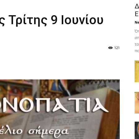
Δ
Ε
ς Τρίτης 9 Ιουνίου
N
Ότ
σπ
το
121
πο