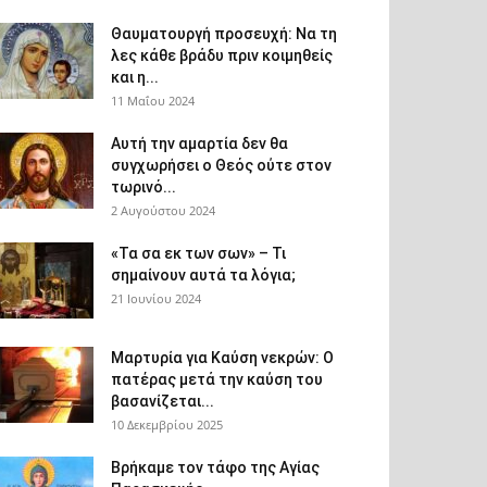
Θαυματουργή προσευχή: Να τη
λες κάθε βράδυ πριν κοιμηθείς
και η...
11 Μαΐου 2024
Αυτή την αμαρτία δεν θα
συγχωρήσει ο Θεός ούτε στον
τωρινό...
2 Αυγούστου 2024
«Τα σα εκ των σων» – Τι
σημαίνουν αυτά τα λόγια;
21 Ιουνίου 2024
Μαρτυρία για Καύση νεκρών: Ο
πατέρας μετά την καύση του
βασανίζεται...
10 Δεκεμβρίου 2025
Βρήκαμε τον τάφο της Αγίας