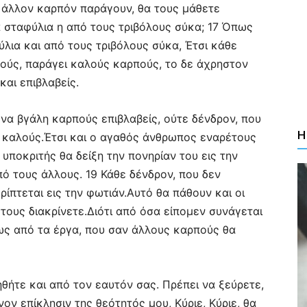
ν άλλον καρπόν παράγουν, θα τους μάθετε
σταφύλια η από τους τριβόλους σύκα; 17 Όπως
λια και από τους τριβόλους σύκα, Έτσι κάθε
λούς, παράγει καλούς καρπούς, το δε άχρηστον
αι επιβλαβείς.
 να βγάλη καρπούς επιβλαβείς, ούτε δένδρον, που
Η
 καλούς.Έτσι και ο αγαθός άνθρωπος εναρέτους
υποκριτής θα δείξη την πονηρίαν του εις την
πό τους άλλους. 19 Κάθε δένδρον, που δεν
ρίπτεται εις την φωτιάν.Αυτό θα πάθουν και οι
 τους διακρίνετε.Διότι από όσα είπομεν συνάγεται
ως από τα έργα, που σαν άλλους καρπούς θα
ήτε και από τον εαυτόν σας. Πρέπει να ξεύρετε,
νον επίκλησιν της θεότητός μου, Κύριε, Κύριε, θα