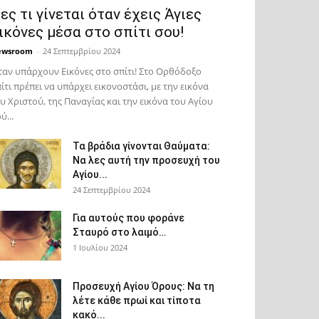
ες τι γίνεται όταν έχεις Άγιες
ικόνες μέσα στο σπίτι σου!
ewsroom
-
24 Σεπτεμβρίου 2024
αν υπάρχουν Εικόνες στο σπίτι! Στο Ορθόδοξο
ίτι πρέπει να υπάρχει εικονοστάσι, με την εικόνα
υ Χριστού, της Παν­αγίας και την εικόνα του Αγίου
ύ...
Τα βράδια γίνονται Θαύματα:
Να λες αυτή την προσευχή του
Αγίου...
24 Σεπτεμβρίου 2024
Για αυτούς που φοράνε
Σταυρό στο λαιμό…
1 Ιουλίου 2024
Προσευχή Αγίου Όρους: Να τη
λέτε κάθε πρωί και τίποτα
κακό...