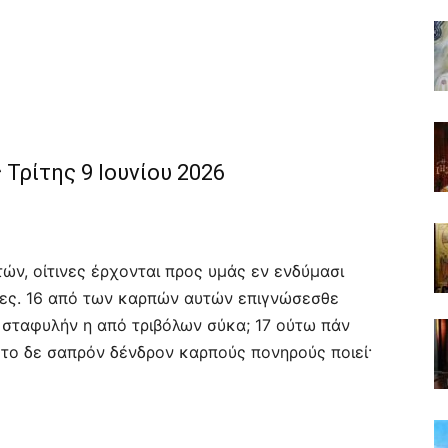
Τρίτης 9 Ιουνίου 2026
ν, οίτινες έρχονται προς υμάς εν ενδύμασι
γες. 16 από των καρπών αυτών επιγνώσεσθε
 σταφυλήν η από τριβόλων σύκα; 17 ούτω πάν
 το δε σαπρόν δένδρον καρπούς πονηρούς ποιεί·