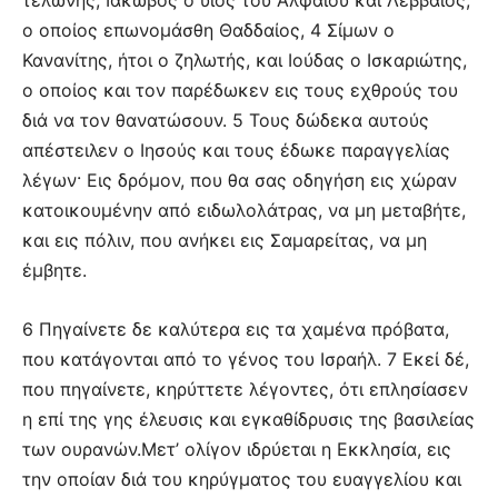
τελώνης, Ιάκωβος ο υιός του Αλφαίου και Λεββαίος,
ο οποίος επωνομάσθη Θαδδαίος, 4 Σίμων ο
Κανανίτης, ήτοι ο ζηλωτής, και Ιούδας ο Ισκαριώτης,
ο οποίος και τον παρέδωκεν εις τους εχθρούς του
διά να τον θανατώσουν. 5 Τους δώδεκα αυτούς
απέστειλεν ο Ιησούς και τους έδωκε παραγγελίας
λέγων· Εις δρόμον, που θα σας οδηγήση εις χώραν
κατοικουμένην από ειδωλολάτρας, να μη μεταβήτε,
και εις πόλιν, που ανήκει εις Σαμαρείτας, να μη
έμβητε.
6 Πηγαίνετε δε καλύτερα εις τα χαμένα πρόβατα,
που κατάγονται από το γένος του Ισραήλ. 7 Εκεί δέ,
που πηγαίνετε, κηρύττετε λέγοντες, ότι επλησίασεν
η επί της γης έλευσις και εγκαθίδρυσις της βασιλείας
των ουρανών.Μετ’ ολίγον ιδρύεται η Εκκλησία, εις
την οποίαν διά του κηρύγματος του ευαγγελίου και