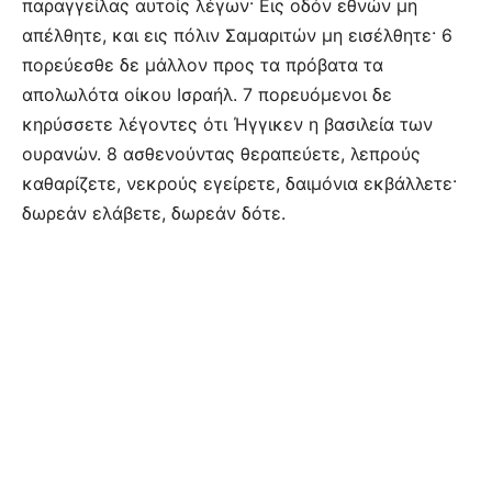
παραγγείλας αυτοίς λέγων· Εις οδόν εθνών μη
απέλθητε, και εις πόλιν Σαμαριτών μη εισέλθητε· 6
πορεύεσθε δε μάλλον προς τα πρόβατα τα
απολωλότα οίκου Ισραήλ. 7 πορευόμενοι δε
κηρύσσετε λέγοντες ότι Ήγγικεν η βασιλεία των
ουρανών. 8 ασθενούντας θεραπεύετε, λεπρούς
καθαρίζετε, νεκρούς εγείρετε, δαιμόνια εκβάλλετε·
δωρεάν ελάβετε, δωρεάν δότε.