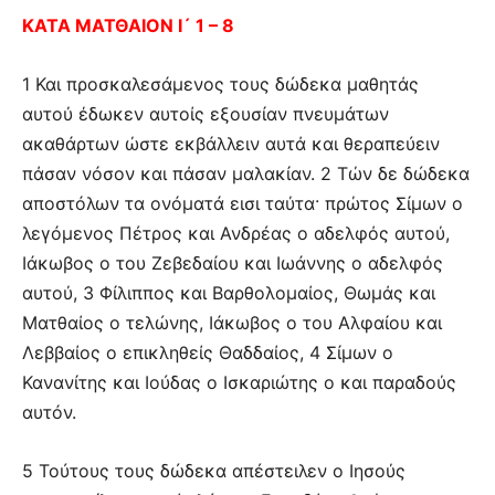
ΚΑΤΑ ΜΑΤΘΑΙΟΝ Ι´ 1 – 8
1 Και προσκαλεσάμενος τους δώδεκα μαθητάς
αυτού έδωκεν αυτοίς εξουσίαν πνευμάτων
ακαθάρτων ώστε εκβάλλειν αυτά και θεραπεύειν
πάσαν νόσον και πάσαν μαλακίαν. 2 Τών δε δώδεκα
αποστόλων τα ονόματά εισι ταύτα· πρώτος Σίμων ο
λεγόμενος Πέτρος και Ανδρέας ο αδελφός αυτού,
Ιάκωβος ο του Ζεβεδαίου και Ιωάννης ο αδελφός
αυτού, 3 Φίλιππος και Βαρθολομαίος, Θωμάς και
Ματθαίος ο τελώνης, Ιάκωβος ο του Αλφαίου και
Λεββαίος ο επικληθείς Θαδδαίος, 4 Σίμων ο
Κανανίτης και Ιούδας ο Ισκαριώτης ο και παραδούς
αυτόν.
5 Τούτους τους δώδεκα απέστειλεν ο Ιησούς