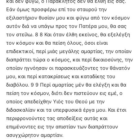
και δεν φύγω, ο Παράκλητος δεν θα έλθη εις σάς.
Εάν όμως προσφέρω επί του σταυρού την
εξιλαστήριον θυσίαν μου και φύγω από τον κόσμον
αυτόν διά να υπάγω προς τον Πατέρα μου, θα σας
τον στείλω. 8 8 Και όταν έλθη εκείνος, θα εξελέγξη
τον κόσμον και θα πείση όλους, όσοι είναι
επιδεκτικοί, περί μιάς μεγάλης αμαρτίας, την οποίαν
διαπράττει τώρα ο κόσμος, και περί δικαιοσύνης, την
οποίαν ηγνόησαν οι παρασκευάζοντες τον θάνατόν
μου, και περί κατακρίσεως και καταδίκης του
διαβόλου. 9 9 Περί αμαρτίας μέν θα ελέγξη και θα
πείση τον κόσμον, διότι δεν πιστεύουν εις εμέ, ο
οποίος απεδείχθην Υιός του Θεού με την
διδασκαλίαν και τα υπερφυσικά έργα μου. Και έτσι
περιφρονούντες τας αποδείξεις αυτάς και
επιμένοντες εις την απιστίαν των διαπράττουν
ασυγχώρητον αμαρτίαν.