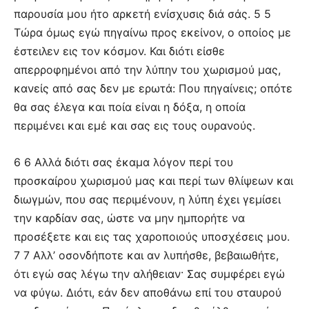
παρουσία μου ήτο αρκετή ενίσχυσις διά σάς. 5 5
Τώρα όμως εγώ πηγαίνω προς εκείνον, ο οποίος με
έστειλεν εις τον κόσμον. Και διότι είσθε
απερροφημένοι από την λύπην του χωρισμού μας,
κανείς από σας δεν με ερωτά: Που πηγαίνεις; οπότε
θα σας έλεγα και ποία είναι η δόξα, η οποία
περιμένει και εμέ και σας εις τους ουρανούς.
6 6 Αλλά διότι σας έκαμα λόγον περί του
προσκαίρου χωρισμού μας και περί των θλίψεων και
διωγμών, που σας περιμένουν, η λύπη έχει γεμίσει
την καρδίαν σας, ώστε να μην ημπορήτε να
προσέξετε και εις τας χαροποιούς υποσχέσεις μου.
7 7 Αλλ’ οσονδήποτε και αν λυπήσθε, βεβαιωθήτε,
ότι εγώ σας λέγω την αλήθειαν· Σας συμφέρει εγώ
να φύγω. Διότι, εάν δεν αποθάνω επί του σταυρού