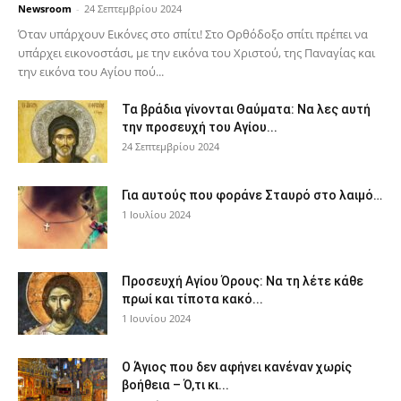
Newsroom
-
24 Σεπτεμβρίου 2024
Όταν υπάρχουν Εικόνες στο σπίτι! Στο Ορθόδοξο σπίτι πρέπει να
υπάρχει εικονοστάσι, με την εικόνα του Χριστού, της Παν­αγίας και
την εικόνα του Αγίου πού...
Τα βράδια γίνονται Θαύματα: Να λες αυτή
την προσευχή του Αγίου...
24 Σεπτεμβρίου 2024
Για αυτούς που φοράνε Σταυρό στο λαιμό…
1 Ιουλίου 2024
Προσευχή Αγίου Όρους: Να τη λέτε κάθε
πρωί και τίποτα κακό...
1 Ιουνίου 2024
Ο Άγιος που δεν αφήνει κανέναν χωρίς
βοήθεια – Ό,τι κι...