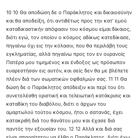
10 10 Θα αποδώση δε ο Παράκλητος και δικαιοσύνην
και θα αποδείξη, ότι αντιθέτως προς την κατ’ εμού
καταδικαστικήν απόφασιν του κόσμου είμαι δίκαιος,
διότι εγώ, τον οποίον ο κόσμος αδίκως κατεδίκασε,
πηγαίνω όχι εις την κόλασιν, που θα περιλάβη τους
εγκληματίας, αλλά πηγαίνω προς τον εν ουρανοίς
Πατέρα μου τιμημένος και ένδοξος ως πρόσωπον
ευαρεστήσαν εις αυτόν, και σείς δεν θα με βλέπετε
πλέον διά των σωματικών οφθαλμών σας. 11 11 Θα
δώση δε ο Παράκλητος απόδειξιν και περί του ότι
συνετελέσθη οριστική και τελειωτική κατάκρισις και
καταδίκη του διαβόλου, διότι ο άρχων του
αμαρτωλού τούτου κόσμου, ήτοι ο σατανάς, έχει
κατακριθή διά του θανάτου μου και έχασε διά
παντός την εξουσίαν του. 12 12 Αλλά και διά σας
είναι απαραίτητον να έλθη ο Παράκλητος. Διότι έχω