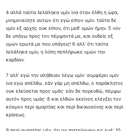
4 αλλά ταύτα λελάληκα υμίν ίνα όταν έλθη η ώρα,
μνημονεύητε αυτών ότι εγώ είπον υμίν. ταύτα δε
υμίν εξ αρχής ουκ είπον, ότι μεθ’ υμών ήμην. 5 νύν
δε υπάγω προς τον πέμψαντά με, και ουδείς εξ
υμών ερωτά με που υπάγεις! 6 αλλ’ ότι ταύτα
λελάληκα υμίν, η λύπη πεπλήρωκε υμών την
καρδίαν.
7 αλλ’ εγώ την αλήθειαν λέγω υμίν· συμφέρει υμίν
ίνα εγώ απέλθω. εάν γάρ μη απέλθω, ο παράκλητος
ουκ ελεύσεται προς υμάς· εάν δε πορευθώ, πέμψω
αυτόν προς υμάς· 8 και ελθών εκείνος ελέγξει τον
κόσμον περί αμαρτίας και περί δικαιοσύνης και περί
κρίσεως.
9 περί αμαρτίας μέν, ότι ου πιστεύουσιν εις εμέ· 10