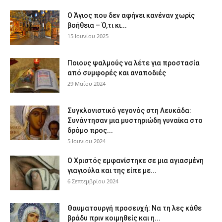
Ο Άγιος που δεν αφήνει κανέναν χωρίς
βοήθεια – Ό,τι κι...
15 Ιουνίου 2025
Ποιους ψαλμούς να λέτε για προστασία
από συμφορές και αναποδιές
29 Μαΐου 2024
Συγκλονιστικό γεγονός στη Λευκάδα:
Συνάντησαν μια μυστηριώδη γυναίκα στο
δρόμο προς...
5 Ιουνίου 2024
Ο Χριστός εμφανίστηκε σε μια αγιασμένη
γιαγιούλα και της είπε με...
6 Σεπτεμβρίου 2024
Θαυματουργή προσευχή: Να τη λες κάθε
βράδυ πριν κοιμηθείς και η...