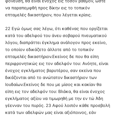
φονεύση, θα είναι ένοχος εις τόσον βαθμόν, ώστε
να παραπεμφθή προς δίκην εις το τοπικόν
επταμελές δικαστήριον, που λέγεται κρίσις.
22 Εγώ όμως σας λέγω, ότι καθένας που οργίζεται
κατά του αδελφού του άνευ σοβαρού πνευματικού
λόγου, διαπράττει έγκλημα ανάλογον προς εκείνο,
το οποίον εδικάζετο άλλοτε από το τοπικόν
επταμελές δικαστήριον.Εκείνος δε που θα είπη
περιφρονητικώς εις τον αδελφόν του: Ανόητε, είναι
ένοχος εγκλήματος βαρυτέρου, σαν εκείνα που
δικάζονται από το ανώτατον δικαστήριον των
Ιουδαίων.Εκείνος δε που με μίσος και κακίαν θα
είπη εις τον αδελφόν του: Βλάκα, θα είναι ένοχος
εγκλήματος αξίου να τιμωρηθή με την εν τώ Άδη
γέενναν του πυρός. 23 Αφού λοιπόν κάθε προσβολή
κατά των αδελφών μας είναι αξιόποινος, εάν