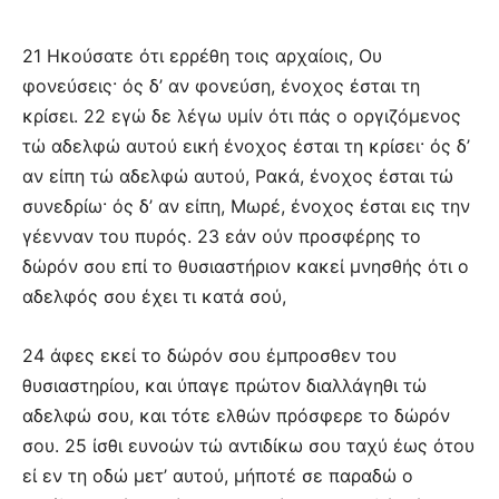
21 Ηκούσατε ότι ερρέθη τοις αρχαίοις, Ου
φονεύσεις· ός δ’ αν φονεύση, ένοχος έσται τη
κρίσει. 22 εγώ δε λέγω υμίν ότι πάς ο οργιζόμενος
τώ αδελφώ αυτού εική ένοχος έσται τη κρίσει· ός δ’
αν είπη τώ αδελφώ αυτού, Ρακά, ένοχος έσται τώ
συνεδρίω· ός δ’ αν είπη, Μωρέ, ένοχος έσται εις την
γέενναν του πυρός. 23 εάν ούν προσφέρης το
δώρόν σου επί το θυσιαστήριον κακεί μνησθής ότι ο
αδελφός σου έχει τι κατά σού,
24 άφες εκεί το δώρόν σου έμπροσθεν του
θυσιαστηρίου, και ύπαγε πρώτον διαλλάγηθι τώ
αδελφώ σου, και τότε ελθών πρόσφερε το δώρόν
σου. 25 ίσθι ευνοών τώ αντιδίκω σου ταχύ έως ότου
εί εν τη οδώ μετ’ αυτού, μήποτέ σε παραδώ ο