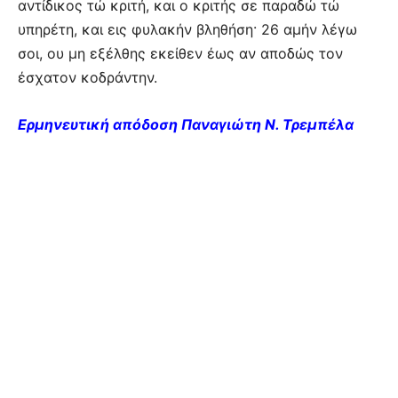
αντίδικος τώ κριτή, και ο κριτής σε παραδώ τώ
υπηρέτη, και εις φυλακήν βληθήση· 26 αμήν λέγω
σοι, ου μη εξέλθης εκείθεν έως αν αποδώς τον
έσχατον κοδράντην.
Ερμηνευτική απόδοση Παναγιώτη Ν. Τρεμπέλα