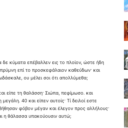
α δε κύματα επέβαλλεν εις το πλοίον, ώστε ήδη
η πρύμνη επί το προσκεφάλαιον καθεύδων· και
Διδάσκαλε, ου μέλει σοι ότι απολλύμεθα;
αι είπε τη θαλάσση· Σιώπα, πεφίμωσο. και
μεγάλη. 40 και είπεν αυτοίς· Τί δειλοί εστε
οβήθησαν φόβον μέγαν και έλεγον προς αλλήλους·
και η θάλασσα υπακούουσιν αυτώ;