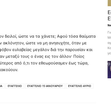
Ε
Ε
N
Γι
όσον δειλοί, ώστε να τα χάνετε; Αφού τόσα θαύματα
Μη
ιν ακλόνητον, ώστε να μη ανησυχήτε, όταν με
αγ
Κα
φόβον ευλαβείας μεγάλον διά την παρουσίαν και
γε
αν μεταξύ τους ο ένας εις τον άλλον· Ποίος
αλύτερος από ό,τι τον εθεωρούσαμεν έως τώρα,
πακούουν.
ΜΑ
ΕΥΑΓΓΕΛΙΟ
ΕΥΑΓΓΕΛΙΟ 15 ΙΑΝΟΥΑΡΙΟΥ
ΕΥΑΓΓΕΛΙΟ ΑΥΡΙΟ