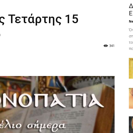
Δ
Ε
ς Τετάρτης 15
N
5
Ότ
σπ
το
341
πο