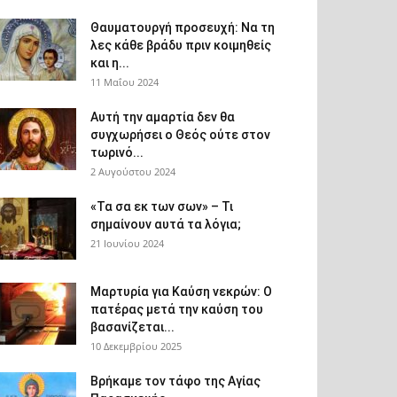
Θαυματουργή προσευχή: Να τη
λες κάθε βράδυ πριν κοιμηθείς
και η...
11 Μαΐου 2024
Αυτή την αμαρτία δεν θα
συγχωρήσει ο Θεός ούτε στον
τωρινό...
2 Αυγούστου 2024
«Τα σα εκ των σων» – Τι
σημαίνουν αυτά τα λόγια;
21 Ιουνίου 2024
Μαρτυρία για Καύση νεκρών: Ο
πατέρας μετά την καύση του
βασανίζεται...
10 Δεκεμβρίου 2025
Βρήκαμε τον τάφο της Αγίας