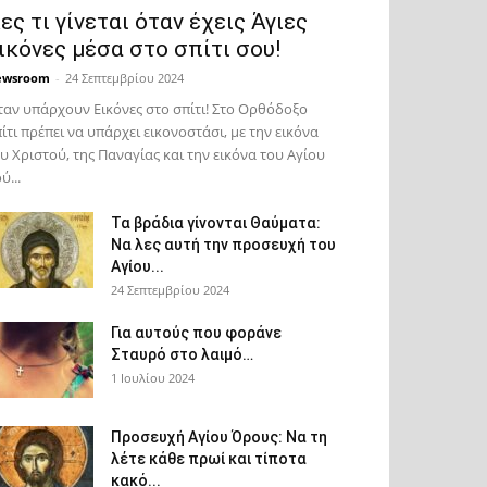
ες τι γίνεται όταν έχεις Άγιες
ικόνες μέσα στο σπίτι σου!
ewsroom
-
24 Σεπτεμβρίου 2024
αν υπάρχουν Εικόνες στο σπίτι! Στο Ορθόδοξο
ίτι πρέπει να υπάρχει εικονοστάσι, με την εικόνα
υ Χριστού, της Παν­αγίας και την εικόνα του Αγίου
ύ...
Τα βράδια γίνονται Θαύματα:
Να λες αυτή την προσευχή του
Αγίου...
24 Σεπτεμβρίου 2024
Για αυτούς που φοράνε
Σταυρό στο λαιμό…
1 Ιουλίου 2024
Προσευχή Αγίου Όρους: Να τη
λέτε κάθε πρωί και τίποτα
κακό...