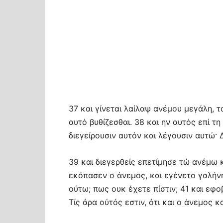
37 και γίνεται λαίλαψ ανέμου μεγάλη, τ
αυτό βυθίζεσθαι. 38 και ην αυτός επί τ
διεγείρουσιν αυτόν και λέγουσιν αυτώ· 
39 και διεγερθείς επετίμησε τώ ανέμω κ
εκόπασεν ο άνεμος, και εγένετο γαλήνη 
ούτω; πως ουκ έχετε πίστιν; 41 και εφ
Τίς άρα ούτός εστιν, ότι και ο άνεμος 