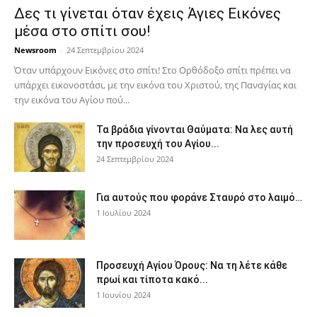
Δες τι γίνεται όταν έχεις Άγιες Εικόνες
μέσα στο σπίτι σου!
Newsroom
-
24 Σεπτεμβρίου 2024
Όταν υπάρχουν Εικόνες στο σπίτι! Στο Ορθόδοξο σπίτι πρέπει να
υπάρχει εικονοστάσι, με την εικόνα του Χριστού, της Παν­αγίας και
την εικόνα του Αγίου πού...
Τα βράδια γίνονται Θαύματα: Να λες αυτή
την προσευχή του Αγίου...
24 Σεπτεμβρίου 2024
Για αυτούς που φοράνε Σταυρό στο λαιμό…
1 Ιουλίου 2024
Προσευχή Αγίου Όρους: Να τη λέτε κάθε
πρωί και τίποτα κακό...
1 Ιουνίου 2024