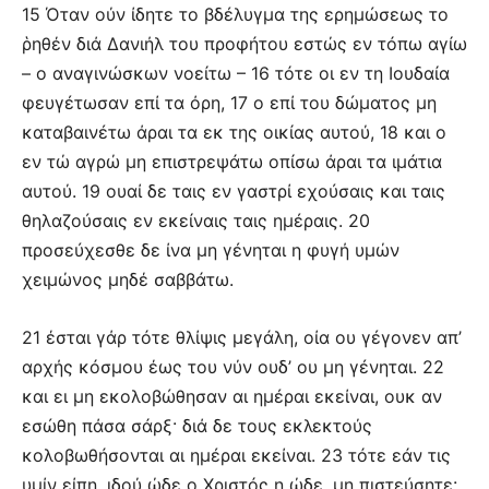
15 Όταν ούν ίδητε το βδέλυγμα της ερημώσεως το
ῥηθέν διά Δανιήλ του προφήτου εστώς εν τόπω αγίω
– ο αναγινώσκων νοείτω – 16 τότε οι εν τη Ιουδαία
φευγέτωσαν επί τα όρη, 17 ο επί του δώματος μη
καταβαινέτω άραι τα εκ της οικίας αυτού, 18 και ο
εν τώ αγρώ μη επιστρεψάτω οπίσω άραι τα ιμάτια
αυτού. 19 ουαί δε ταις εν γαστρί εχούσαις και ταις
θηλαζούσαις εν εκείναις ταις ημέραις. 20
προσεύχεσθε δε ίνα μη γένηται η φυγή υμών
χειμώνος μηδέ σαββάτω.
21 έσται γάρ τότε θλίψις μεγάλη, οία ου γέγονεν απ’
αρχής κόσμου έως του νύν ουδ’ ου μη γένηται. 22
και ει μη εκολοβώθησαν αι ημέραι εκείναι, ουκ αν
εσώθη πάσα σάρξ· διά δε τους εκλεκτούς
κολοβωθήσονται αι ημέραι εκείναι. 23 τότε εάν τις
υμίν είπη, ιδού ώδε ο Χριστός η ώδε, μη πιστεύσητε·