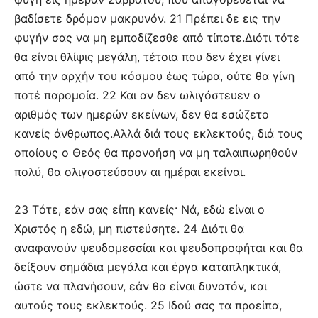
βαδίσετε δρόμον μακρυνόν. 21 Πρέπει δε εις την
φυγήν σας να μη εμποδίζεσθε από τίποτε.Διότι τότε
θα είναι θλίψις μεγάλη, τέτοια που δεν έχει γίνει
από την αρχήν του κόσμου έως τώρα, ούτε θα γίνη
ποτέ παρομοία. 22 Και αν δεν ωλιγόστευεν ο
αριθμός των ημερών εκείνων, δεν θα εσώζετο
κανείς άνθρωπος.Αλλά διά τους εκλεκτούς, διά τους
οποίους ο Θεός θα προνοήση να μη ταλαιπωρηθούν
πολύ, θα ολιγοστεύσουν αι ημέραι εκείναι.
23 Τότε, εάν σας είπη κανείς· Νά, εδώ είναι ο
Χριστός η εδώ, μη πιστεύσητε. 24 Διότι θα
αναφανούν ψευδομεσσίαι και ψευδοπροφήται και θα
δείξουν σημάδια μεγάλα και έργα καταπληκτικά,
ώστε να πλανήσουν, εάν θα είναι δυνατόν, και
αυτούς τους εκλεκτούς. 25 Ιδού σας τα προείπα,