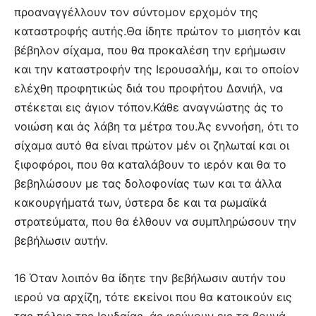
προαναγγέλλουν τον σύντομον ερχομόν της
καταστροφής αυτής.Θα ίδητε πρώτον το μισητόν και
βέβηλον σίχαμα, που θα προκαλέση την ερήμωσιν
και την καταστροφήν της Ιερουσαλήμ, και το οποίον
ελέχθη προφητικώς διά του προφήτου Δανιήλ, να
στέκεται εις άγιον τόπον.Κάθε αναγνώστης άς το
νοιώση και άς λάβη τα μέτρα του.Άς εννοήση, ότι το
σίχαμα αυτό θα είναι πρώτον μέν οι ζηλωταί και οι
ξιφοφόροι, που θα καταλάβουν το ιερόν και θα το
βεβηλώσουν με τας δολοφονίας των και τα άλλα
κακουργήματά των, ύστερα δε και τα ρωμαϊκά
στρατεύματα, που θα έλθουν να συμπληρώσουν την
βεβήλωσιν αυτήν.
16 Όταν λοιπόν θα ίδητε την βεβήλωσιν αυτήν του
ιερού να αρχίζη, τότε εκείνοι που θα κατοικούν εις