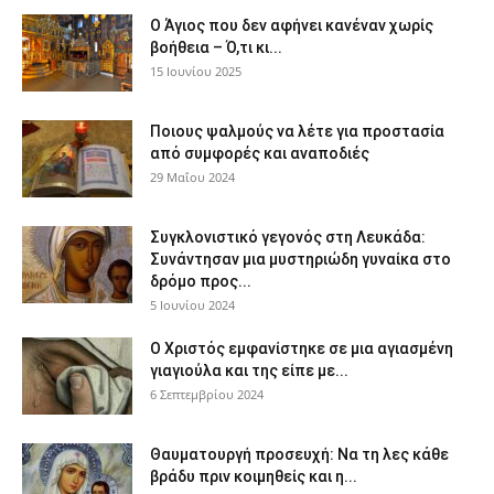
Ο Άγιος που δεν αφήνει κανέναν χωρίς
βοήθεια – Ό,τι κι...
15 Ιουνίου 2025
Ποιους ψαλμούς να λέτε για προστασία
από συμφορές και αναποδιές
29 Μαΐου 2024
Συγκλονιστικό γεγονός στη Λευκάδα:
Συνάντησαν μια μυστηριώδη γυναίκα στο
δρόμο προς...
5 Ιουνίου 2024
Ο Χριστός εμφανίστηκε σε μια αγιασμένη
γιαγιούλα και της είπε με...
6 Σεπτεμβρίου 2024
Θαυματουργή προσευχή: Να τη λες κάθε
βράδυ πριν κοιμηθείς και η...