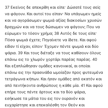
37 Εκείνος δε απεκρίθη και είπε· Δώσατέ τους σείς
να φάγουν. Και αυτοί του είπαν· Να υπάγωμεν ημείς
και να αγοράσωμεν ψωμιά αξίας διακοσίων χρυσών
δραχμών και να τους δώσωμεν να φάγουν; Που να
εύρωμεν το τόσον χρήμα; 38 Αυτός δε τους είπε·
Πόσα ψωμιά έχετε; Πηγαίνετε να ίδετε. Και αφού
είδαν τί είχαν, είπον· Έχομεν πέντε ψωμιά και δύο
ψάρια. 39 Και τους διέταξε να τους καθίσουν όλους
επάνω εις το χλωρόν χορτάρι παρέας παρέας. 40
Και εξαπλώθησαν ομάδες κανονικαί, αι οποίαι
επάνω εις την πρασινάδα ωμοίαζαν προς φυτευμένα
τετράγωνα κήπων. Και ήσαν ομάδες από εκατόν και
από πεντήκοντα ανθρώπους η κάθε μία. 41 Και αφού
επήρε τους πέντε άρτους και τα δύο ψάρια,
εσήκωσε τα μάτια του εις τον ουρανόν και
ευχαρίστησε και επεκαλέσθη τον Θεόν και