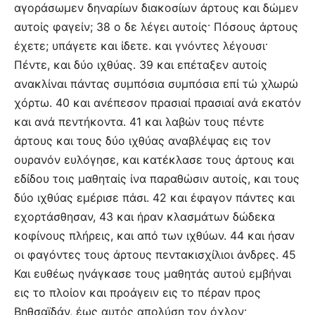
αγοράσωμεν δηναρίων διακοσίων άρτους και δώμεν
αυτοίς φαγείν; 38 ο δε λέγει αυτοίς· Πόσους άρτους
έχετε; υπάγετε και ίδετε. και γνόντες λέγουσι·
Πέντε, και δύο ιχθύας. 39 και επέταξεν αυτοίς
ανακλίναι πάντας συμπόσια συμπόσια επί τώ χλωρώ
χόρτω. 40 και ανέπεσον πρασιαί πρασιαί ανά εκατόν
και ανά πεντήκοντα. 41 και λαβών τους πέντε
άρτους και τους δύο ιχθύας αναβλέψας εις τον
ουρανόν ευλόγησε, και κατέκλασε τους άρτους και
εδίδου τοις μαθηταίς ίνα παραθώσιν αυτοίς, και τους
δύο ιχθύας εμέρισε πάσι. 42 και έφαγον πάντες και
εχορτάσθησαν, 43 και ήραν κλασμάτων δώδεκα
κοφίνους πλήρεις, και από των ιχθύων. 44 και ήσαν
οι φαγόντες τους άρτους πεντακισχίλιοι άνδρες. 45
Και ευθέως ηνάγκασε τους μαθητάς αυτού εμβήναι
εις το πλοίον και προάγειν εις το πέραν προς
Βηθσαϊδάν, έως αυτός απολύση τον όχλον·