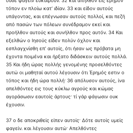
ουδέ φαγείν ευκαίρουν. 32 και απήλθον εις έρημον
τόπον εν πλοίω κατ’ ιδίαν. 33 και είδον αυτούς
υπάγοντας, και επέγνωσαν αυτούς πολλοί, και πεζή
από πασών των πόλεων συνέδραμον εκεί και
προήλθον αυτούς και συνήλθον προς αυτόν. 34 Και
εξελθών ο Ιησούς είδεν πολύν όχλον και
εσπλαγχνίσθη επ’ αυτοίς, ότι ήσαν ως πρόβατα μη
έχοντα ποιμένα και ήρξατο διδάσκειν αυτούς πολλά.
35 Και ήδη ώρας πολλής γενομένης προσελθόντες
αυτώ οι μαθηταί αυτού λέγουσιν ότι Έρημός εστιν ο
τόπος και ήδη ώρα πολλή· 36 απόλυσον αυτούς, ίνα
απελθόντες εις τους κύκλω αγρούς και κώμας
αγοράσωσιν εαυτοίς άρτους· τί γάρ φάγωσιν ουκ
έχουσιν.
37 ο δε αποκριθείς είπεν αυτοίς· Δότε αυτοίς υμείς
φαγείν. και λέγουσιν αυτώ· Απελθόντες