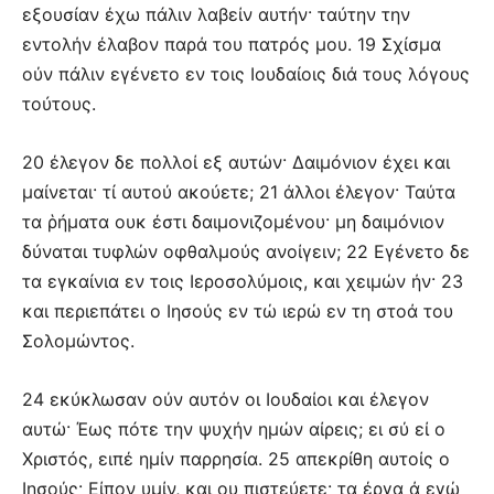
εξουσίαν έχω πάλιν λαβείν αυτήν· ταύτην την
εντολήν έλαβον παρά του πατρός μου. 19 Σχίσμα
ούν πάλιν εγένετο εν τοις Ιουδαίοις διά τους λόγους
τούτους.
20 έλεγον δε πολλοί εξ αυτών· Δαιμόνιον έχει και
μαίνεται· τί αυτού ακούετε; 21 άλλοι έλεγον· Ταύτα
τα ῥήματα ουκ έστι δαιμονιζομένου· μη δαιμόνιον
δύναται τυφλών οφθαλμούς ανοίγειν; 22 Εγένετο δε
τα εγκαίνια εν τοις Ιεροσολύμοις, και χειμών ήν· 23
και περιεπάτει ο Ιησούς εν τώ ιερώ εν τη στοά του
Σολομώντος.
24 εκύκλωσαν ούν αυτόν οι Ιουδαίοι και έλεγον
αυτώ· Έως πότε την ψυχήν ημών αίρεις; ει σύ εί ο
Χριστός, ειπέ ημίν παρρησία. 25 απεκρίθη αυτοίς ο
Ιησούς· Είπον υμίν, και ου πιστεύετε· τα έργα ά εγώ