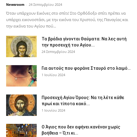
Newsroom
-
24 Σεπτεμβρίου 2024
Όταν υπάρχουν Εικόνες στο σπίτι! Στο Ορθόδοξο σπίτι πρέπει να
υπάρχει εικονοστάσι, με την εικόνα του Χριστού, της Παν­αγίας και
την εικόνα του Αγίου πού...
Τα βράδια γίνονται Θαύματα: Να λες αυτή
την προσευχή του Αγίου...
24 Σεπτεμβρίου 2024
Για αυτούς που φοράνε Σταυρό στο λαιμό…
1 Ιουλίου 2024
Προσευχή Αγίου Όρους: Να τη λέτε κάθε
πρωί και τίποτα κακό...
1 Ιουνίου 2024
Ο Άγιος που δεν αφήνει κανέναν χωρίς
βοήθεια – Ό,τι κι...