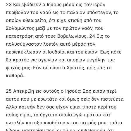
23 Και εβάδιζεν ο Ιησούς μέσα εις τον ιερόν
περίβολον του ναού εις το παλαιόν υπόστεγον, το
οποίον εθεωρείτο, ότι είχε κτισθή υπό του
Σολομώντος μαζί με τον πρώτον ναόν, που
κατεστράφη από τους Βαβυλωνίους. 24 Εις το
πολυσύχναστον λοιπόν αυτό μέρος τον
περιεκύκλωσαν οι Ιουδαίοι και του είπαν· Έως πότε
θα κρατής εις αγωνίαν και απορίαν μεγάλην τας
ψυχάς μας; Εάν σύ είσαι ο Χριστός, πές μάς το
καθαρά.
25 Απεκρίθη εις αυτούς ο Ιησούς: Σας είπον περί
αυτού που με ερωτάτε και όμως σείς δεν πιστεύετε.
Αλλα και εάν δεν σας είχον είπει τίποτε περί του
ποίος είμαι, τα έργα τα οποία εγώ πράττω κατ’
εντολήν και εξουσιοδότησιν του πατρός μου, ταύτα
δίδουν μαρτυρίαν περί εμού και επιβεβαιούν, ότι