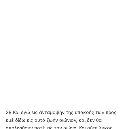
28 Και εγώ εις ανταμοιβήν της υπακοής των προς
εμέ δίδω εις αυτά ζωήν αιώνιον, και δεν θα
απολεσθούν ποτέ εις τον αιώνα. Και ούτε λύκος,