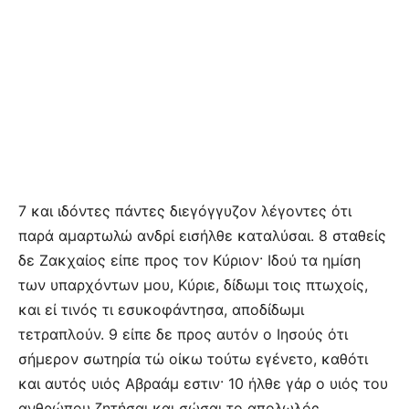
7 και ιδόντες πάντες διεγόγγυζον λέγοντες ότι
παρά αμαρτωλώ ανδρί εισήλθε καταλύσαι. 8 σταθείς
δε Ζακχαίος είπε προς τον Κύριον· Ιδού τα ημίση
των υπαρχόντων μου, Κύριε, δίδωμι τοις πτωχοίς,
και εί τινός τι εσυκοφάντησα, αποδίδωμι
τετραπλούν. 9 είπε δε προς αυτόν ο Ιησούς ότι
σήμερον σωτηρία τώ οίκω τούτω εγένετο, καθότι
και αυτός υιός Αβραάμ εστιν· 10 ήλθε γάρ ο υιός του
ανθρώπου ζητήσαι και σώσαι το απολωλός.