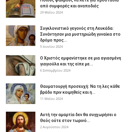
Ποιους ψαλμούς να λέτε για προστασία
από συμφορές και αναποδιές
29 Μαΐου 2024
Συγκλονιστικό γεγονός στη Λευκάδα:
Συνάντησαν μια μυστηριώδη γυναίκα στο
δρόμο προς...
5 Ιουνίου 2024
Ο Χριστός εμφανίστηκε σε μια αγιασμένη
γιαγιούλα και της είπε με...
6 Σεπτεμβρίου 2024
Θαυματουργή προσευχή: Να τη λες κάθε
βράδυ πριν κοιμηθείς και η...
11 Μαΐου 2024
Αυτή την αμαρτία δεν θα συγχωρήσει ο
Θεός ούτε στον τωρινό...
2 Αυγούστου 2024