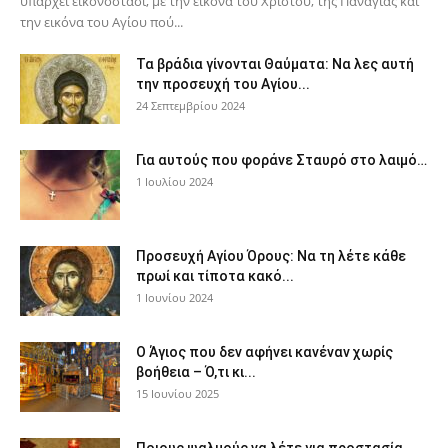
υπάρχει εικονοστάσι, με την εικόνα του Χριστού, της Παν­αγίας και
την εικόνα του Αγίου πού...
Τα βράδια γίνονται Θαύματα: Να λες αυτή
την προσευχή του Αγίου...
24 Σεπτεμβρίου 2024
Για αυτούς που φοράνε Σταυρό στο λαιμό…
1 Ιουλίου 2024
Προσευχή Αγίου Όρους: Να τη λέτε κάθε
πρωί και τίποτα κακό...
1 Ιουνίου 2024
Ο Άγιος που δεν αφήνει κανέναν χωρίς
βοήθεια – Ό,τι κι...
15 Ιουνίου 2025