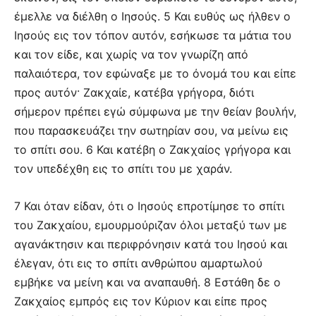
έμελλε να διέλθη ο Ιησούς. 5 Και ευθύς ως ήλθεν ο
Ιησούς εις τον τόπον αυτόν, εσήκωσε τα μάτια του
και τον είδε, και χωρίς να τον γνωρίζη από
παλαιότερα, τον εφώναξε με το όνομά του και είπε
προς αυτόν· Ζακχαίε, κατέβα γρήγορα, διότι
σήμερον πρέπει εγώ σύμφωνα με την θείαν βουλήν,
που παρασκευάζει την σωτηρίαν σου, να μείνω εις
το σπίτι σου. 6 Και κατέβη ο Ζακχαίος γρήγορα και
τον υπεδέχθη εις το σπίτι του με χαράν.
7 Και όταν είδαν, ότι ο Ιησούς επροτίμησε το σπίτι
του Ζακχαίου, εμουρμούριζαν όλοι μεταξύ των με
αγανάκτησιν και περιφρόνησιν κατά του Ιησού και
έλεγαν, ότι εις το σπίτι ανθρώπου αμαρτωλού
εμβήκε να μείνη και να αναπαυθή. 8 Εστάθη δε ο
Ζακχαίος εμπρός εις τον Κύριον και είπε προς