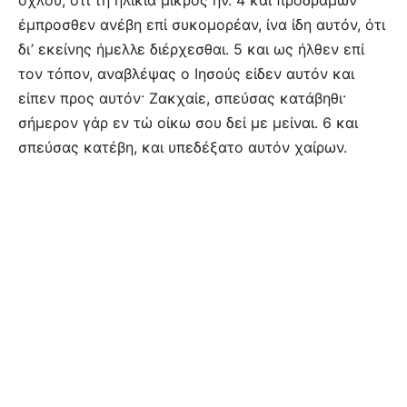
όχλου, ότι τη ηλικία μικρός ήν. 4 και προδραμών
έμπροσθεν ανέβη επί συκομορέαν, ίνα ίδη αυτόν, ότι
δι’ εκείνης ήμελλε διέρχεσθαι. 5 και ως ήλθεν επί
τον τόπον, αναβλέψας ο Ιησούς είδεν αυτόν και
είπεν προς αυτόν· Ζακχαίε, σπεύσας κατάβηθι·
σήμερον γάρ εν τώ οίκω σου δεί με μείναι. 6 και
σπεύσας κατέβη, και υπεδέξατο αυτόν χαίρων.