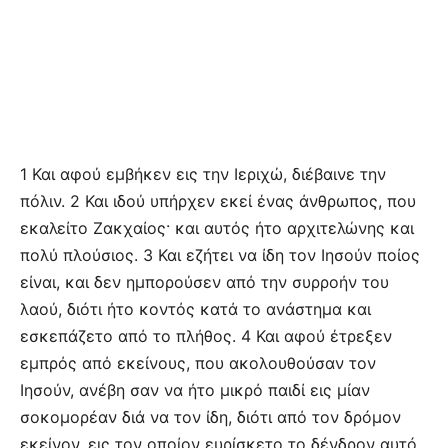
1 Και αφού εμβήκεν εις την Ιεριχώ, διέβαινε την
πόλιν. 2 Και ιδού υπήρχεν εκεί ένας άνθρωπος, που
εκαλείτο Ζακχαίος· και αυτός ήτο αρχιτελώνης και
πολύ πλούσιος. 3 Και εζήτει να ίδη τον Ιησούν ποίος
είναι, και δεν ημπορούσεν από την συρροήν του
λαού, διότι ήτο κοντός κατά το ανάστημα και
εσκεπάζετο από το πλήθος. 4 Και αφού έτρεξεν
εμπρός από εκείνους, που ακολουθούσαν τον
Ιησούν, ανέβη σαν να ήτο μικρό παιδί εις μίαν
σοκομορέαν διά να τον ίδη, διότι από τον δρόμον
εκείνον, εις τον οποίον ευρίσκετο το δένδρον αυτό,