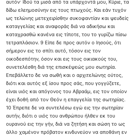
αυτόν· Ιδού τα μισά από τα υπάρχοντά μου, Κύριε, τα
δίδω ελεημοσύνην εις τους πτωχούς. Και εάν τυχόν
ως τελώνης μετεχειρίσθην συκοφαντίαν και ψευδείς
καταγγελίας και αναφοράς διά να αδικήσω και
καταχρασθώ κανένα εις τίποτε, του το γυρίζω πίσω
τετραπλάσιον. 9 Είπε δε προς αυτόν ο Ιησούς, ότι
σήμερον εις το σπίτι αυτό, τόσον εις τον
οικοδεσπότην, όσον και εις τους οικιακούς του,
συνετελέσθη διά της επισκέψεώς μου σωτηρία.
Επεβάλλετο δε να σωθή και ο αρχιτελώνης ούτος,
διότι και αυτός εξ ίσου προς σάς, που γογγύζετε,
είναι υιός και απόγονος του Αβραάμ, εις τον οποίον
έχει δοθή από τον Θεόν η επαγγελία της σωτηρίας.
10 Έπρεπε δε να συντελέσω εγώ εις την σωτηρίαν
αυτήν, διότι ο υιός του ανθρώπου ήλθεν εκ του
ουρανού εις την γήν, διά να ζητήση και σώση το ως
άλλο χαμένον πρόβατον κινδυνεύον να αποθάνη εν