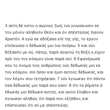
3 αύτη δέ εστιν η αιώνιος ζωή, ίνα γινώσκωσιν σε
τον μόνον αληθινόν Θεόν και όν απέστειλας Ιησούν
Χριστόν. 4 εγώ σε εδόξασα επί της γής, το έργον
ετελειώσα ο δέδωκάς μοι ίνα ποιήσω· 5 και νύν
δόξασόν με σύ, πάτερ, παρά σεαυτώ τη δόξη η είχον
πρό του τον κόσμον είναι παρά σοί. 6 Εφανέρωσά
σου το όνομα τοις ανθρώποις ούς δέδωκάς μοι εκ
του κόσμου. σοί ήσαν και εμοί αυτούς δέδωκας, και
τον λόγον σου τετηρήκασι. 7 νύν έγνωκαν ότι πάντα
όσα δέδωκάς μοι παρά σου εισιν· 8 ότι τα ῥήματα ά
έδωκάς μοι δέδωκα αυτοίς, και αυτοί έλαβον και
έγνωσαν αληθώς ότι παρά σου εξήλθον, και
επίστευσαν ότι σύ με απέστειλας.