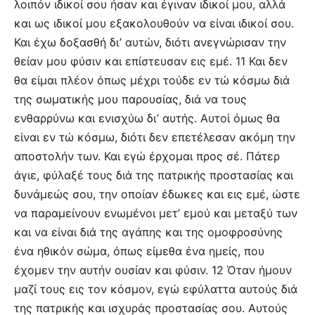
λοιπόν ιδικοί σου ήσαν και έγιναν ιδικοί μου, αλλά
και ως ιδικοί μου εξακολουθούν να είναι ιδικοί σου.
Και έχω δοξασθή δι’ αυτών, διότι ανεγνώρισαν την
θείαν μου φύσιν και επίστευσαν εις εμέ. 11 Και δεν
θα είμαι πλέον όπως μέχρι τούδε εν τώ κόσμω διά
της σωματικής μου παρουσίας, διά να τους
ενθαρρύνω και ενισχύω δι’ αυτής. Αυτοί όμως θα
είναι εν τώ κόσμω, διότι δεν επετέλεσαν ακόμη την
αποστολήν των. Και εγώ έρχομαι προς σέ. Πάτερ
άγιε, φύλαξέ τους διά της πατρικής προστασίας και
δυνάμεώς σου, την οποίαν έδωκες και εις εμέ, ώστε
να παραμείνουν ενωμένοι μετ’ εμού και μεταξύ των
και να είναι διά της αγάπης και της ομοφροσύνης
ένα ηθικόν σώμα, όπως είμεθα ένα ημείς, που
έχομεν την αυτήν ουσίαν και φύσιν. 12 Όταν ήμουν
μαζί τους εις τον κόσμον, εγώ εφύλαττα αυτούς διά
της πατρικής και ισχυράς προστασίας σου. Αυτούς