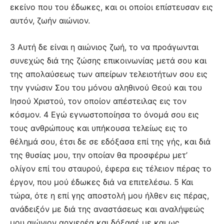
εκείνο που του έδωκες, και οι οποίοι επίστευσαν εις
αυτόν, ζωήν αιώνιον.
3 Αυτή δε είναι η αιώνιος ζωή, το να προάγωνται
συνεχώς διά της ζώσης επικοινωνίας μετά σου και
της απολαύσεως των απείρων τελειοτήτων σου εις
την γνώσιν Σου του μόνου αληθινού Θεού και του
Ιησού Χριστού, τον οποίον απέστειλας εις τον
κόσμον. 4 Εγώ εγνωστοποίησα το όνομά σου εις
τους ανθρώπους και υπήκουσα τελείως εις το
θέλημά σου, έτσι δε σε εδόξασα επί της γής, και διά
της θυσίας μου, την οποίαν θα προσφέρω μετ’
ολίγον επί του σταυρού, έφερα εις τέλειον πέρας το
έργον, που μού έδωκες διά να επιτελέσω. 5 Και
τώρα, ότε η επί γης αποστολή μου ήλθεν εις πέρας,
ανάδειξόν με διά της αναστάσεως και αναλήψεώς
μου αιώνιον αρχιερέα και δόξασέ με και ως