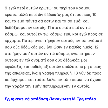
9 εγώ περί αυτών ερωτώ· ου περί του κόσμου
ερωτώ αλλά περί ών δέδωκάς μοι, ότι σοί εισι, 10
και τα εμά πάντα σά εστιν και τα σά εμά, και
δεδόξασμαι εν αυτοίς. 11 και ουκέτι ειμί εν τώ
κόσμω, και αυτοί εν τώ κόσμω εισί, και εγώ προς σε
έρχομαι. Πάτερ άγιε, τήρησον αυτούς εν τώ ονόματί
σου ούς δέδωκάς μοι, ίνα ώσιν εν καθώς ημείς. 12
ότε ήμην μετ’ αυτών εν τώ κόσμω, εγώ ετήρουν
αυτούς εν τώ ονόματί σου ούς δέδωκάς μοι
εφύλαξα, και ουδείς εξ αυτών απώλετο ει μη ο υιός
της απωλείας, ίνα η γραφή πληρωθή. 13 νύν δε προς
σε έρχομαι, και ταύτα λαλώ εν τώ κόσμω ίνα έχωσι
την χαράν την εμήν πεπληρωμένην εν αυτοίς.
Ερμηνευτική απόδοση Παναγιώτη Ν. Τρεμπέλα