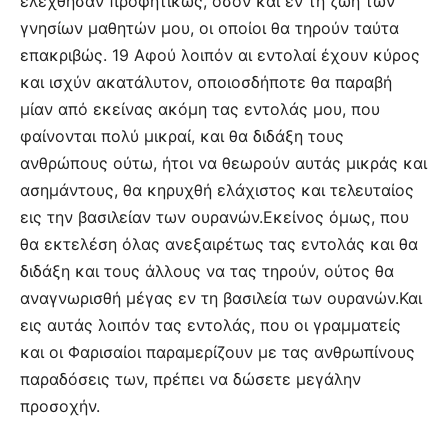
ελέχθησαν προφητικώς, όσον και εν τη ζωή των
γνησίων μαθητών μου, οι οποίοι θα τηρούν ταύτα
επακριβώς. 19 Αφού λοιπόν αι εντολαί έχουν κύρος
και ισχύν ακατάλυτον, οποιοσδήποτε θα παραβή
μίαν από εκείνας ακόμη τας εντολάς μου, που
φαίνονται πολύ μικραί, και θα διδάξη τους
ανθρώπους ούτω, ήτοι να θεωρούν αυτάς μικράς και
ασημάντους, θα κηρυχθή ελάχιστος και τελευταίος
εις την βασιλείαν των ουρανών.Εκείνος όμως, που
θα εκτελέση όλας ανεξαιρέτως τας εντολάς και θα
διδάξη και τους άλλους να τας τηρούν, ούτος θα
αναγνωρισθή μέγας εν τη βασιλεία των ουρανών.Και
εις αυτάς λοιπόν τας εντολάς, που οι γραμματείς
και οι Φαρισαίοι παραμερίζουν με τας ανθρωπίνους
παραδόσεις των, πρέπει να δώσετε μεγάλην
προσοχήν.