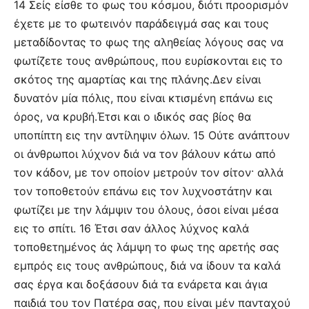
14 Σείς είσθε το φως του κόσμου, διότι προορισμόν
έχετε με το φωτεινόν παράδειγμά σας και τους
μεταδίδοντας το φως της αληθείας λόγους σας να
φωτίζετε τους ανθρώπους, που ευρίσκονται εις το
σκότος της αμαρτίας και της πλάνης.Δεν είναι
δυνατόν μία πόλις, που είναι κτισμένη επάνω εις
όρος, να κρυβή.Έτσι και ο ιδικός σας βίος θα
υποπίπτη εις την αντίληψιν όλων. 15 Ούτε ανάπτουν
οι άνθρωποι λύχνον διά να τον βάλουν κάτω από
τον κάδον, με τον οποίον μετρούν τον σίτον· αλλά
τον τοποθετούν επάνω εις τον λυχνοστάτην και
φωτίζει με την λάμψιν του όλους, όσοι είναι μέσα
εις το σπίτι. 16 Έτσι σαν άλλος λύχνος καλά
τοποθετημένος άς λάμψη το φως της αρετής σας
εμπρός εις τους ανθρώπους, διά να ίδουν τα καλά
σας έργα και δοξάσουν διά τα ενάρετα και άγια
παιδιά του τον Πατέρα σας, που είναι μέν πανταχού