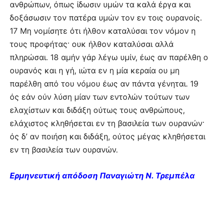
ανθρώπων, όπως ίδωσιν υμών τα καλά έργα και
δοξάσωσιν τον πατέρα υμών τον εν τοις ουρανοίς.
17 Μη νομίσητε ότι ήλθον καταλύσαι τον νόμον η
τους προφήτας· ουκ ήλθον καταλύσαι αλλά
πληρώσαι. 18 αμήν γάρ λέγω υμίν, έως αν παρέλθη ο
ουρανός και η γή, ιώτα εν η μία κεραία ου μη
παρέλθη από του νόμου έως αν πάντα γένηται. 19
ός εάν ούν λύση μίαν των εντολών τούτων των
ελαχίστων και διδάξη ούτως τους ανθρώπους,
ελάχιστος κληθήσεται εν τη βασιλεία των ουρανών·
ός δ’ αν ποιήση και διδάξη, ούτος μέγας κληθήσεται
εν τη βασιλεία των ουρανών.
Ερμηνευτική απόδοση Παναγιώτη Ν. Τρεμπέλα