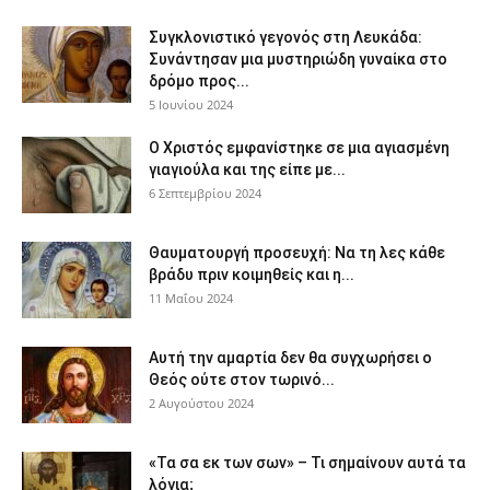
Συγκλονιστικό γεγονός στη Λευκάδα:
Συνάντησαν μια μυστηριώδη γυναίκα στο
δρόμο προς...
5 Ιουνίου 2024
Ο Χριστός εμφανίστηκε σε μια αγιασμένη
γιαγιούλα και της είπε με...
6 Σεπτεμβρίου 2024
Θαυματουργή προσευχή: Να τη λες κάθε
βράδυ πριν κοιμηθείς και η...
11 Μαΐου 2024
Αυτή την αμαρτία δεν θα συγχωρήσει ο
Θεός ούτε στον τωρινό...
2 Αυγούστου 2024
«Τα σα εκ των σων» – Τι σημαίνουν αυτά τα
λόγια;