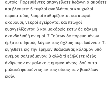
αυτοίς· Πορευθέντες απαγγείλατε Ιωάννη ά ακούετε
και βλέπετε· 5 τυφλοί αναβλέπουσι και χωλοί
περιπατούσι, λεπροί καθαρίζονται και κωφοί
ακούουσι, νεκροί εγείρονται και πτωχοί
ευαγγελίζονται· 6 και μακάριός εστιν ός εάν μη
σκανδαλισθή εν εμοί. 7 Τούτων δε πορευομένων
ήρξατο ο Ιησούς λέγειν τοις όχλοις περί Ιωάννου· Τί
εξήλθετε εις την έρημον θεάσασθαι; κάλαμον υπό
ανέμου σαλευόμενον; 8 αλλά τί εξήλθετε ιδείν;
άνθρωπον εν μαλακοίς ημφιεσμένον; ιδού οι τα
μαλακά φορούντες εν τοις οίκοις των βασιλέων
εισίν.