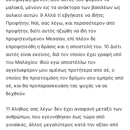
μαλακά, μένουν εις τα ανάκτορα των βασιλέων ως
αυλικοί αυτών. 9 Αλλά τί εβγήκατε να ίδήτε;
Προφήτην; Ναί, σας λέγω, και περισσότερον από
προφήτην, διότι αυτός ηξιώθη να ίδη τον
προφητευόμενον Μεσσίαν, επί πλέον δε
επροφητεύθη η δράσις και η αποστολή του. 10 Διότι
αυτός είναι εκείνος, διά τον οποίον έχει γραφή υπό
του Μαλαχίου· Ιδού εγώ αποστέλλω τον
αγγελιαφόρον μου αμέσως προτήτερα από σέ, ο
οποίος θα προετοιμάση τον δρόμον σου εμπρός από
σέ, και θα προπαρασκευάση τας ψυχάς να σε
δεχθούν.
11 Αληθώς σας λέγω· δεν έχει αναφανή μεταξύ των
ανθρώπων, που εγεννήθησαν έως τώρα από
γυναίκας, άλλος μεγαλύτερος κατά την αξίαν από