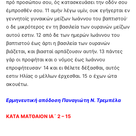
πρό προσώπου σου, ός κατασκευάσει την οδόν σου
έμπροσθέν σου. 11 αμήν λέγω υμίν, ουκ εγήγερται εν
γεννητοίς γυναικών μείζων Ιωάννου του βαπτιστού·
ο δε μικρότερος εν τη βασιλεία των ουρανών μείζων
αυτού εστιν. 12 από δε των ημερών Ιωάννου του
βαπτιστού έως άρτι η βασιλεία των ουρανών
βιάζεται, και βιασταί αρπάζουσιν αυτήν. 13 πάντες
γάρ οι προφήται και ο νόμος έως Ιωάννου
επροφήτευσαν· 14 και ει θέλετε δέξασθαι, αυτός
εστιν Ηλίας ο μέλλων έρχεσθαι. 15 ο έχων ώτα
ακουέτω.
Ερμηνευτική απόδοση Παναγιώτη Ν. Τρεμπέλα
ΚΑΤΑ ΜΑΤΘΑΙΟΝ ΙΑ´ 2 – 15