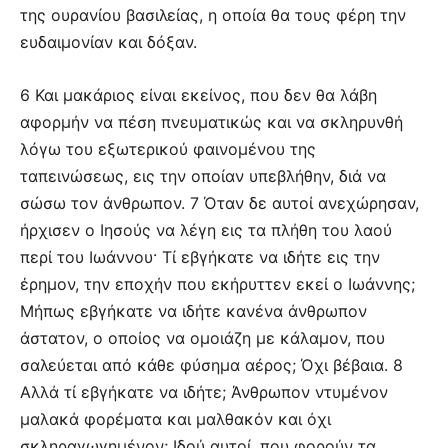
της ουρανίου βασιλείας, η οποία θα τους φέρη την
ευδαιμονίαν και δόξαν.
6 Και μακάριος είναι εκείνος, που δεν θα λάβη
αφορμήν να πέση πνευματικώς και να σκληρυνθή
λόγω του εξωτερικού φαινομένου της
ταπεινώσεως, εις την οποίαν υπεβλήθην, διά να
σώσω τον άνθρωπον. 7 Όταν δε αυτοί ανεχώρησαν,
ήρχισεν ο Ιησούς να λέγη εις τα πλήθη του λαού
περί του Ιωάννου· Τί εβγήκατε να ιδήτε εις την
έρημον, την εποχήν που εκήρυττεν εκεί ο Ιωάννης;
Μήπως εβγήκατε να ιδήτε κανένα άνθρωπον
άστατον, ο οποίος να ομοιάζη με κάλαμον, που
σαλεύεται από κάθε φύσημα αέρος; Όχι βέβαια. 8
Αλλά τί εβγήκατε να ιδήτε; Άνθρωπον ντυμένον
μαλακά φορέματα και μαλθακόν και όχι
σκληραγωγημένον; Ιδού αυτοί, που φορούν τα