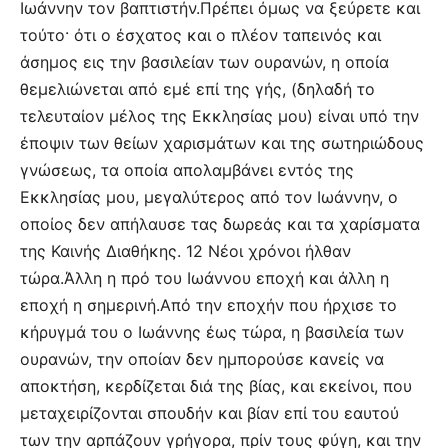
Ιωάννην τον βαπτιστήν.Πρέπει όμως να ξεύρετε και
τούτο· ότι ο έσχατος και ο πλέον ταπεινός και
άσημος εις την βασιλείαν των ουρανών, η οποία
θεμελιώνεται από εμέ επί της γής, (δηλαδή το
τελευταίον μέλος της Εκκλησίας μου) είναι υπό την
έποψιν των θείων χαρισμάτων και της σωτηριώδους
γνώσεως, τα οποία απολαμβάνει εντός της
Εκκλησίας μου, μεγαλύτερος από τον Ιωάννην, ο
οποίος δεν απήλαυσε τας δωρεάς και τα χαρίσματα
της Καινής Διαθήκης. 12 Νέοι χρόνοι ήλθαν
τώρα.Άλλη η πρό του Ιωάννου εποχή και άλλη η
εποχή η σημερινή.Από την εποχήν που ήρχισε το
κήρυγμά του ο Ιωάννης έως τώρα, η βασιλεία των
ουρανών, την οποίαν δεν ημπορούσε κανείς να
αποκτήση, κερδίζεται διά της βίας, και εκείνοι, που
μεταχειρίζονται σπουδήν και βίαν επί του εαυτού
των την αρπάζουν γρήγορα, πρίν τους φύγη, και την