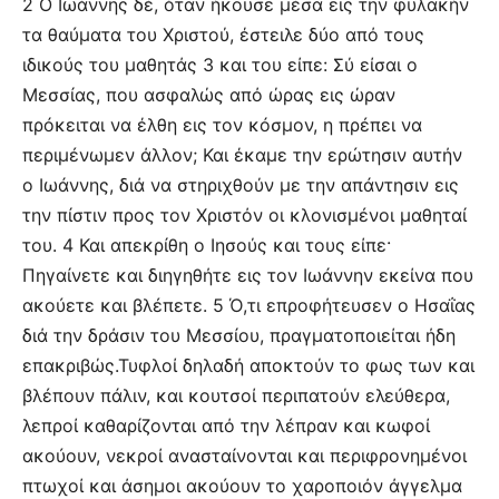
2 Ο Ιωάννης δέ, όταν ήκουσε μέσα εις την φυλακήν
τα θαύματα του Χριστού, έστειλε δύο από τους
ιδικούς του μαθητάς 3 και του είπε: Σύ είσαι ο
Μεσσίας, που ασφαλώς από ώρας εις ώραν
πρόκειται να έλθη εις τον κόσμον, η πρέπει να
περιμένωμεν άλλον; Και έκαμε την ερώτησιν αυτήν
ο Ιωάννης, διά να στηριχθούν με την απάντησιν εις
την πίστιν προς τον Χριστόν οι κλονισμένοι μαθηταί
του. 4 Και απεκρίθη ο Ιησούς και τους είπε·
Πηγαίνετε και διηγηθήτε εις τον Ιωάννην εκείνα που
ακούετε και βλέπετε. 5 Ό,τι επροφήτευσεν ο Ησαΐας
διά την δράσιν του Μεσσίου, πραγματοποιείται ήδη
επακριβώς.Τυφλοί δηλαδή αποκτούν το φως των και
βλέπουν πάλιν, και κουτσοί περιπατούν ελεύθερα,
λεπροί καθαρίζονται από την λέπραν και κωφοί
ακούουν, νεκροί ανασταίνονται και περιφρονημένοι
πτωχοί και άσημοι ακούουν το χαροποιόν άγγελμα