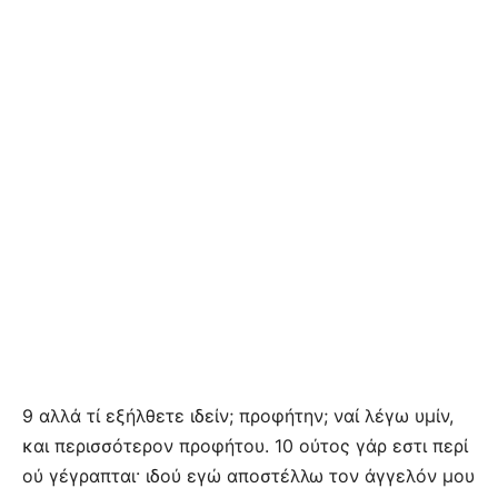
9 αλλά τί εξήλθετε ιδείν; προφήτην; ναί λέγω υμίν,
και περισσότερον προφήτου. 10 ούτος γάρ εστι περί
ού γέγραπται· ιδού εγώ αποστέλλω τον άγγελόν μου