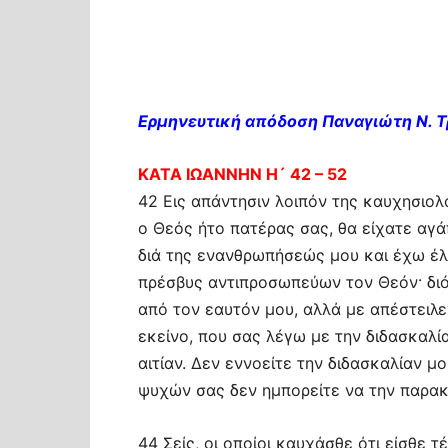
Ερμηνευτική απόδοση Παναγιώτη Ν. 
ΚΑΤΑ ΙΩΑΝΝΗΝ Η´ 42 – 52
42 Εις απάντησιν λοιπόν της καυχησιολ
ο Θεός ήτο πατέρας σας, θα είχατε αγά
διά της ενανθρωπήσεώς μου και έχω έλθ
πρέσβυς αντιπροσωπεύων τον Θεόν· διότ
από τον εαυτόν μου, αλλά με απέστειλεν
εκείνο, που σας λέγω με την διδασκαλί
αιτίαν. Δεν εννοείτε την διδασκαλίαν μ
ψυχών σας δεν ημπορείτε να την παρακ
44 Σείς, οι οποίοι καυχάσθε ότι είσθε 