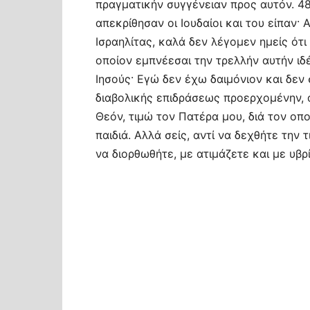
πραγματικήν συγγένειαν προς αυτόν. 4
απεκρίθησαν οι Ιουδαίοι και του είπαν·
Ισραηλίτας, καλά δεν λέγομεν ημείς ότι 
οποίον εμπνέεσαι την τρελλήν αυτήν ιδέ
Ιησούς· Εγώ δεν έχω δαιμόνιον και δεν
διαβολικής επιδράσεως προερχομένην, α
Θεόν, τιμώ τον Πατέρα μου, διά τον οπο
παιδιά. Αλλά σείς, αντί να δεχθήτε την 
να διορθωθήτε, με ατιμάζετε και με υβρί