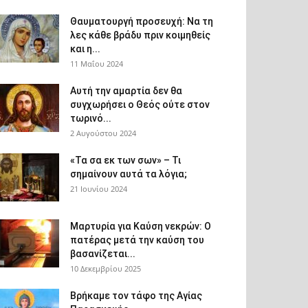
Θαυματουργή προσευχή: Να τη
λες κάθε βράδυ πριν κοιμηθείς
και η...
11 Μαΐου 2024
Αυτή την αμαρτία δεν θα
συγχωρήσει ο Θεός ούτε στον
τωρινό...
2 Αυγούστου 2024
«Τα σα εκ των σων» – Τι
σημαίνουν αυτά τα λόγια;
21 Ιουνίου 2024
Μαρτυρία για Καύση νεκρών: Ο
πατέρας μετά την καύση του
βασανίζεται...
10 Δεκεμβρίου 2025
Βρήκαμε τον τάφο της Αγίας