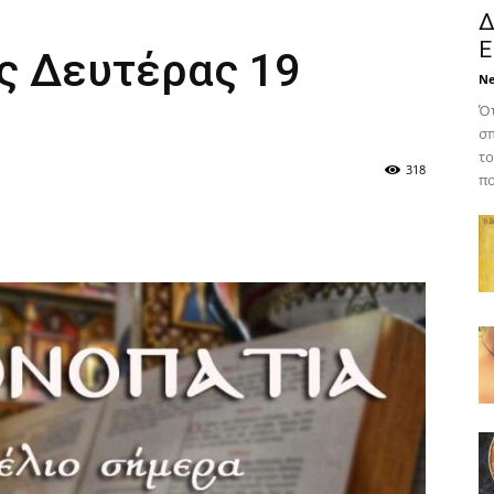
Δ
Ε
ης Δευτέρας 19
N
Ότ
σπ
το
318
πο