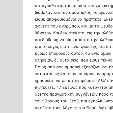
κατάγεσθε και του οποίου τον χαρακτή
διάβολον και τας αμαρτωλάς και φονικά
είσθε αποφασισμένοι να πράττετε. Εκεί
φονέας του ανθρώπου, και με το ψεύδος
θάνατον. Και δεν στέκεται εις την αλήθ
και διάθεσις να είπη κάποτε την αλήθει
και το λέγει, διότι είναι ψεύστης και 
κύριος υποβολεύς αυτού. 45 Εγώ όμως ε
αλήθειαν, δι’ αυτό σείς, που είσθε τέκν
Ποίος από σας ημπορεί εξετάζων και ε
έστω και εις κάποιαν παραμικράν αμαρτ
ημπορείτε να με κατηγορήσετε. Αλλ’ εάν
πιστεύετε; 47 Εκείνος που κατάγεται α
αρετής πραγματικήν συγγένειαν προς τ
τους λόγους του Θεού, και εγκολπώνεται
ακούετε τους λόγους του Θεού, διότι η