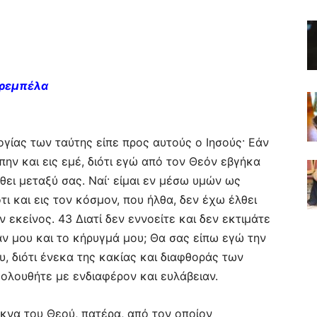
Τρεμπέλα
ογίας των ταύτης είπε προς αυτούς ο Ιησούς· Εάν
πην και εις εμέ, διότι εγώ από τον Θεόν εβγήκα
ει μεταξύ σας. Ναί· είμαι εν μέσω υμών ως
ι και εις τον κόσμον, που ήλθα, δεν έχω έλθει
 εκείνος. 43 Διατί δεν εννοείτε και δεν εκτιμάτε
αν μου και το κήρυγμά μου; Θα σας είπω εγώ την
ου, διότι ένεκα της κακίας και διαφθοράς των
ολουθήτε με ενδιαφέρον και ευλάβειαν.
τέκνα του Θεού, πατέρα, από τον οποίον