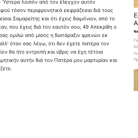
8 Ύστερα λοιπόν από τον έλεγχον αυτόν
 Αφού τόσον περιφρονητικά εκφράζεσαι διά τους
Ε
είσαι Σαμαρείτης και ότι έχεις δαιμόνιον, από το
Α
αν, που έχεις διά τον εαυτόν σου; 49 Απεκρίθη ο
N
 σας ομιλώ από μίσος η διατάραξιν φρενών εκ
Γι
λλ’ όταν σας λέγω, ότι δεν έχετε πατέρα τον
Απ
ίον θα ήτο εντροπή και ύβρις να έχη τέτοια
τω
Πρ
τιμητικήν αυτήν διά τον Πατέρα μου μαρτυρίαν και
ζετε.