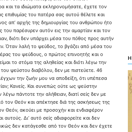
ρα και τα ιδιώματα εκληρονομήσατε, έχετε τον
ς επιθυμίας του πατέρα σας αυτού θέλετε και
νος απ’ αρχής της δημιουργίας του ανθρώπου ήτο
 του παρέσυρεν αυτόν εις την αμαρτίαν και τον
ειαν, διότι δεν υπάρχει μέσα του πόθος προς αυτήν
αν. Όταν λαλή το ψεύδος, το βγάζει από μέσα του
πατέρας του ψεύδους, ο πρώτος επινοητής και ο
Η
ίμαι το στόμα της αληθείας και διότι λέγω την
α του ψεύστου διαβόλου, δεν με πιστεύετε. 46
λέγχων την ζωήν μου να αποδείξη, ότι υπέπεσα
ίαν; Κανείς. Και συνεπώς ούτε ως ψεύστην
 λέγω πάντοτε την αλήθειαν, διατί σείς δεν με
πό τον Θεόν και απέκτησε διά της ασκήσεως της
ον Θεόν, ακούει με προσοχήν και ενδιαφέρον
 αυτούς. Δι’ αυτό σείς αδιαφορείτε και δεν
θικώς δεν κατάγεσθε από τον Θεόν και δεν έχετε