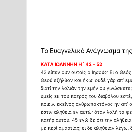
Το Ευαγγελικό Ανάγνωσμα της
ΚΑΤΑ ΙΩΑΝΝΗΝ Η´ 42 – 52
42 είπεν ούν αυτοίς ο Ιησούς· Ει ο Θεό
Θεού εξήλθον και ήκω· ουδέ γάρ απ’ εμ
διατί την λαλιάν την εμήν ου γινώσκετε
υμείς εκ του πατρός του διαβόλου εστέ
ποιείν. εκείνος ανθρωποκτόνος ην απ’ α
έστιν αλήθεια εν αυτώ· όταν λαλή το ψε
πατήρ αυτού. 45 εγώ δε ότι την αλήθεια
με περί αμαρτίας; ει δε αλήθειαν λέγω, δ