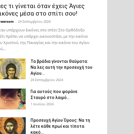
ες τι γίνεται όταν έχεις Άγιες
ικόνες μέσα στο σπίτι σου!
ewsroom
-
24 Σεπτεμβρίου 2024
αν υπάρχουν Εικόνες στο σπίτι! Στο Ορθόδοξο
ίτι πρέπει να υπάρχει εικονοστάσι, με την εικόνα
υ Χριστού, της Παν­αγίας και την εικόνα του Αγίου
ύ...
Τα βράδια γίνονται Θαύματα:
Να λες αυτή την προσευχή του
Αγίου...
24 Σεπτεμβρίου 2024
Για αυτούς που φοράνε
Σταυρό στο λαιμό…
1 Ιουλίου 2024
Προσευχή Αγίου Όρους: Να τη
λέτε κάθε πρωί και τίποτα
κακό...