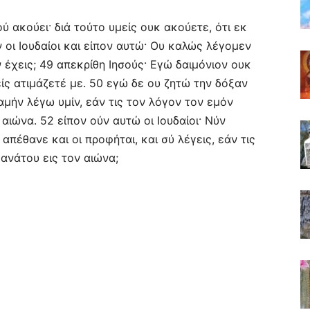
 ακούει· διά τούτο υμείς ουκ ακούετε, ότι εκ
 οι Ιουδαίοι και είπον αυτώ· Ου καλώς λέγομεν
ν έχεις; 49 απεκρίθη Ιησούς· Εγώ δαιμόνιον ουκ
ίς ατιμάζετέ με. 50 εγώ δε ου ζητώ την δόξαν
 αμήν λέγω υμίν, εάν τις τον λόγον τον εμόν
αιώνα. 52 είπον ούν αυτώ οι Ιουδαίοι· Νύν
απέθανε και οι προφήται, και σύ λέγεις, εάν τις
ανάτου εις τον αιώνα;