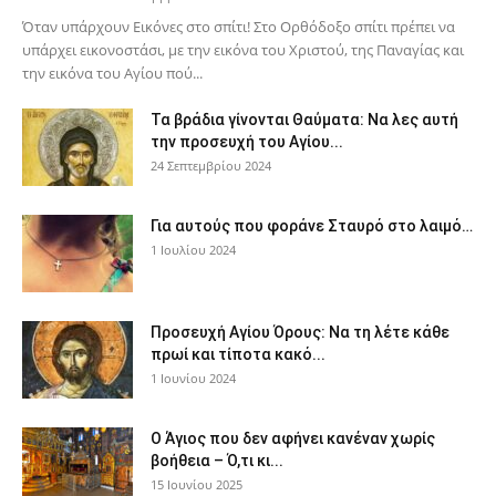
Όταν υπάρχουν Εικόνες στο σπίτι! Στο Ορθόδοξο σπίτι πρέπει να
υπάρχει εικονοστάσι, με την εικόνα του Χριστού, της Παν­αγίας και
την εικόνα του Αγίου πού...
Τα βράδια γίνονται Θαύματα: Να λες αυτή
την προσευχή του Αγίου...
24 Σεπτεμβρίου 2024
Για αυτούς που φοράνε Σταυρό στο λαιμό…
1 Ιουλίου 2024
Προσευχή Αγίου Όρους: Να τη λέτε κάθε
πρωί και τίποτα κακό...
1 Ιουνίου 2024
Ο Άγιος που δεν αφήνει κανέναν χωρίς
βοήθεια – Ό,τι κι...
15 Ιουνίου 2025