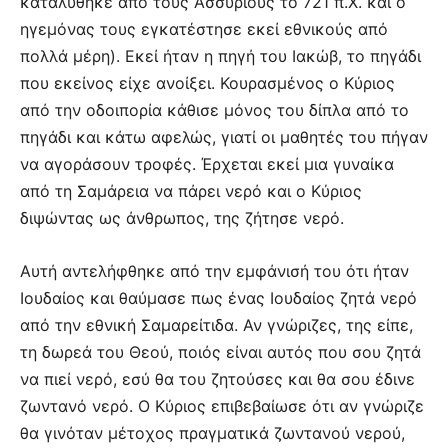
καταλύθηκε από τους Ασσυρίους το 721 π.Χ. και ο
ηγεμόνας τους εγκατέστησε εκεί εθνικούς από
πολλά μέρη). Εκεί ήταν η πηγή του Ιακώβ, το πηγάδι
που εκείνος είχε ανοίξει. Κουρασμένος ο Κύριος
από την οδοιπορία κάθισε μόνος του δίπλα από το
πηγάδι και κάτω αφελώς, γιατί οι μαθητές του πήγαν
να αγοράσουν τροφές. Έρχεται εκεί μια γυναίκα
από τη Σαμάρεια να πάρει νερό και ο Κύριος
διψώντας ως άνθρωπος, της ζήτησε νερό.
Αυτή αντελήφθηκε από την εμφάνισή του ότι ήταν
Ιουδαίος και θαύμασε πως ένας Ιουδαίος ζητά νερό
από την εθνική Σαμαρείτιδα. Αν γνώριζες, της είπε,
τη δωρεά του Θεού, ποιός είναι αυτός που σου ζητά
να πιεί νερό, εσύ θα του ζητούσες και θα σου έδινε
ζωντανό νερό. Ο Κύριος επιβεβαίωσε ότι αν γνώριζε
θα γινόταν μέτοχος πραγματικά ζωντανού νερού,