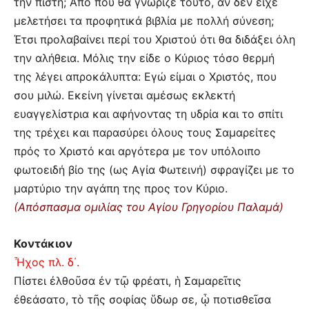
την πίστη; Από που θα γνώριζε τούτο, αν δεν είχε
μελετήσει τα προφητικά βιβλία με πολλή σύνεση;
Έτσι προλαβαίνει περί του Χριστού ότι θα διδάξει όλη
την αλήθεια. Μόλις την είδε ο Κύριος τόσο θερμή
της λέγει απροκάλυπτα: Εγώ είμαι ο Χριστός, που
σου μιλώ. Εκείνη γίνεται αμέσως εκλεκτή
ευαγγελίστρια και αφήνοντας τη υδρία και το σπίτι
της τρέχει και παρασύρει όλους τους Σαμαρείτες
πρός το Χριστό και αργότερα με τον υπόλοιπο
φωτοειδή βίο της (ως Αγία Φωτεινή) σφραγίζει με το
μαρτύριο την αγάπη της προς τον Κύριο.
(Απόσπασμα ομιλίας του Αγίου Γρηγορίου Παλαμά)
Κοντάκιον
Ἦχος πλ. δ΄.
Πίστει ἐλθοῦσα ἐν τῷ φρέατι, ἡ Σαμαρεῖτις
ἐθεάσατο, τὸ τῆς σοφίας ὕδωρ σε, ᾧ ποτισθεῖσα