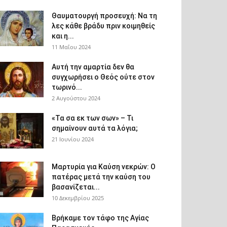
Θαυματουργή προσευχή: Να τη
λες κάθε βράδυ πριν κοιμηθείς
και η...
11 Μαΐου 2024
Αυτή την αμαρτία δεν θα
συγχωρήσει ο Θεός ούτε στον
τωρινό...
2 Αυγούστου 2024
«Τα σα εκ των σων» – Τι
σημαίνουν αυτά τα λόγια;
21 Ιουνίου 2024
Μαρτυρία για Καύση νεκρών: Ο
πατέρας μετά την καύση του
βασανίζεται...
10 Δεκεμβρίου 2025
Βρήκαμε τον τάφο της Αγίας