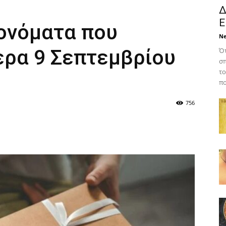
Δ
Ε
 ονόματα που
N
ερα 9 Σεπτεμβρίου
Ότ
σπ
το
πο
756