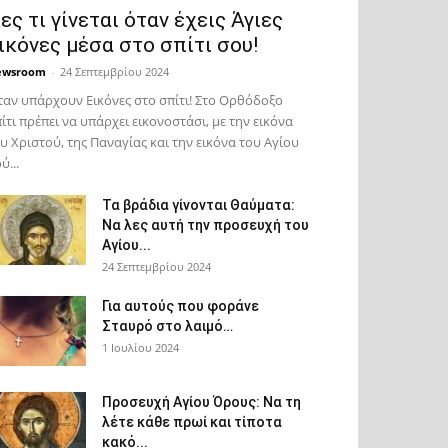
ες τι γίνεται όταν έχεις Άγιες
ικόνες μέσα στο σπίτι σου!
ewsroom
-
24 Σεπτεμβρίου 2024
αν υπάρχουν Εικόνες στο σπίτι! Στο Ορθόδοξο
ίτι πρέπει να υπάρχει εικονοστάσι, με την εικόνα
υ Χριστού, της Παν­αγίας και την εικόνα του Αγίου
ύ...
Τα βράδια γίνονται Θαύματα:
Να λες αυτή την προσευχή του
Αγίου...
24 Σεπτεμβρίου 2024
Για αυτούς που φοράνε
Σταυρό στο λαιμό…
1 Ιουλίου 2024
Προσευχή Αγίου Όρους: Να τη
λέτε κάθε πρωί και τίποτα
κακό...