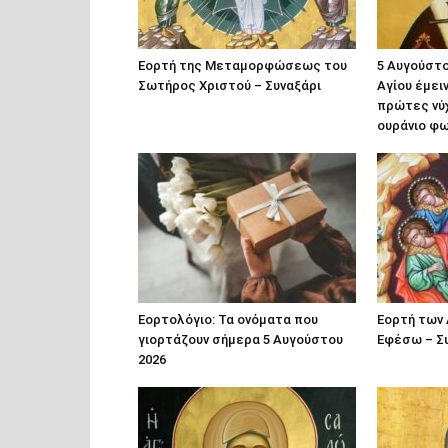
Εορτή της Μεταμορφώσεως του
5 Αυγούστο
Σωτήρος Χριστού – Συναξάρι
Αγίου έμει
πρώτες νύ
ουράνιο φ
Εορτολόγιο: Τα ονόματα που
Εορτή των 
γιορτάζουν σήμερα 5 Αυγούστου
Εφέσω – Σ
2026