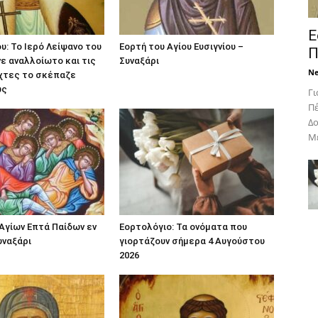
Ε
υ: Το Ιερό Λείψανο του
Εορτή του Αγίου Ευσιγνίου –
Π
νε αναλλοίωτο και τις
Συναξάρι
N
χτες το σκέπαζε
ως
Γι
Πέ
Δο
Με
Αγίων Επτά Παίδων εν
Εορτολόγιο: Τα ονόματα που
υναξάρι
γιορτάζουν σήμερα 4 Αυγούστου
2026