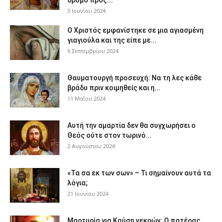
δρόμο προς...
5 Ιουνίου 2024
Ο Χριστός εμφανίστηκε σε μια αγιασμένη
γιαγιούλα και της είπε με...
6 Σεπτεμβρίου 2024
Θαυματουργή προσευχή: Να τη λες κάθε
βράδυ πριν κοιμηθείς και η...
11 Μαΐου 2024
Αυτή την αμαρτία δεν θα συγχωρήσει ο
Θεός ούτε στον τωρινό...
2 Αυγούστου 2024
«Τα σα εκ των σων» – Τι σημαίνουν αυτά τα
λόγια;
21 Ιουνίου 2024
Μαρτυρία για Καύση νεκρών: Ο πατέρας