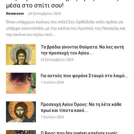
μέσα στο σπίτι σου!
Newsroom
-
24 Σεπτεμβρίου 2024
Όταν υπάρχουν Εικόνες στο σπίτι! Στο Ορθόδοξο σπίτι πρέπει να
υπάρχει εικονοστάσι, με την εικόνα του Χριστού, της Παν­αγίας και
την εικόνα του Αγίου πού...
Τα βράδια γίνονται Θαύματα: Να λες αυτή
την προσευχή του Αγίου...
24 Σεπτεμβρίου 2024
Για αυτούς που φοράνε Σταυρό στο λαιμό…
1 Ιουλίου 2024
Προσευχή Αγίου Όρους: Να τη λέτε κάθε
πρωί και τίποτα κακό...
1 Ιουνίου 2024
Ο Άγιος που δεν αφήνει κανέναν χωρίς