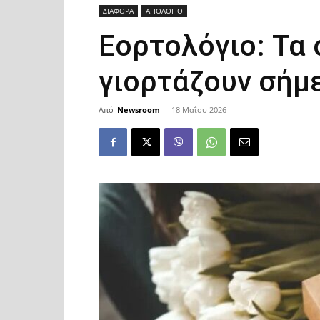
ΔΙΑΦΟΡΑ
ΑΓΙΟΛΟΓΙΟ
Εορτολόγιο: Τα
γιορτάζουν σήμ
Από
Newsroom
-
18 Μαΐου 2026