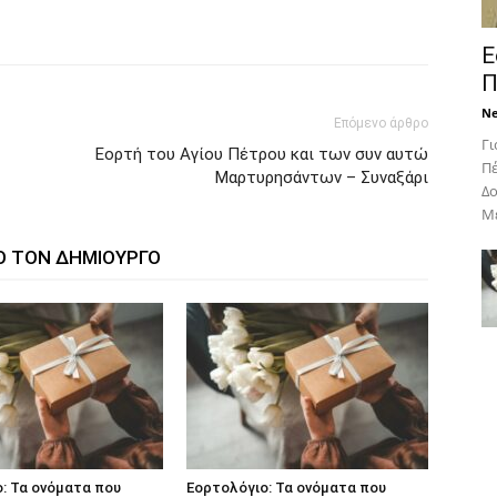
Ε
Π
N
Επόμενο άρθρο
Γι
Εορτή του Αγίου Πέτρου και των συν αυτώ
Πέ
Μαρτυρησάντων – Συναξάρι
Δο
Με
Ο ΤΟΝ ΔΗΜΙΟΥΡΓΟ
: Τα ονόματα που
Εορτολόγιο: Τα ονόματα που