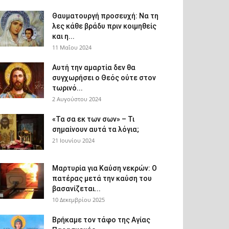
Θαυματουργή προσευχή: Να τη
λες κάθε βράδυ πριν κοιμηθείς
και η...
11 Μαΐου 2024
Αυτή την αμαρτία δεν θα
συγχωρήσει ο Θεός ούτε στον
τωρινό...
2 Αυγούστου 2024
«Τα σα εκ των σων» – Τι
σημαίνουν αυτά τα λόγια;
21 Ιουνίου 2024
Μαρτυρία για Καύση νεκρών: Ο
πατέρας μετά την καύση του
βασανίζεται...
10 Δεκεμβρίου 2025
Βρήκαμε τον τάφο της Αγίας