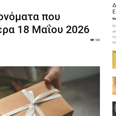
Δ
Ε
 ονόματα που
N
ερα 18 Μαΐου 2026
Ότ
σπ
το
500
πο