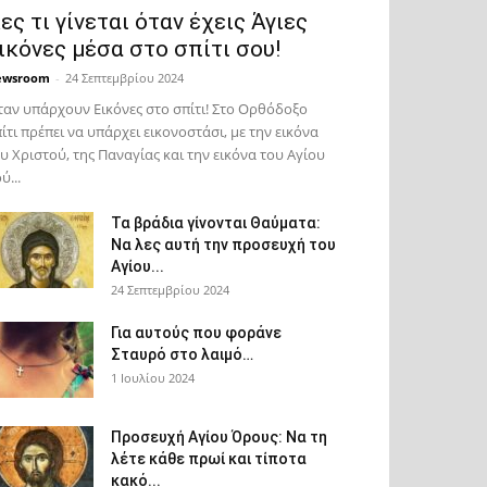
ες τι γίνεται όταν έχεις Άγιες
ικόνες μέσα στο σπίτι σου!
ewsroom
-
24 Σεπτεμβρίου 2024
αν υπάρχουν Εικόνες στο σπίτι! Στο Ορθόδοξο
ίτι πρέπει να υπάρχει εικονοστάσι, με την εικόνα
υ Χριστού, της Παν­αγίας και την εικόνα του Αγίου
ύ...
Τα βράδια γίνονται Θαύματα:
Να λες αυτή την προσευχή του
Αγίου...
24 Σεπτεμβρίου 2024
Για αυτούς που φοράνε
Σταυρό στο λαιμό…
1 Ιουλίου 2024
Προσευχή Αγίου Όρους: Να τη
λέτε κάθε πρωί και τίποτα
κακό...