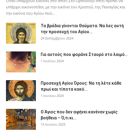
Όταν υπάρχουν Εικόνες στο σπίτι! Στο Ορθόδοξο σπίτι πρέπει να
υπάρχει εικονοστάσι, με την εικόνα του Χριστού, της Παν­αγίας και
την εικόνα του Αγίου πού...
Τα βράδια γίνονται Θαύματα: Να λες αυτή
την προσευχή του Αγίου...
24 Σεπτεμβρίου 2024
Για αυτούς που φοράνε Σταυρό στο λαιμό…
1 Ιουλίου 2024
Προσευχή Αγίου Όρους: Να τη λέτε κάθε
πρωί και τίποτα κακό...
1 Ιουνίου 2024
Ο Άγιος που δεν αφήνει κανέναν χωρίς
βοήθεια – Ό,τι κι...
15 Ιουνίου 2025