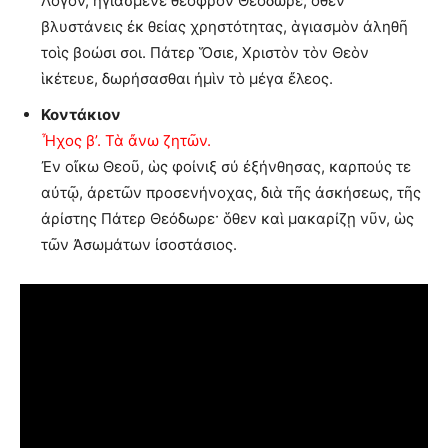
Λόγον, ἠγιασμένε θεόφρον Θεόδωρε, ὅθεν
βλυστάνεις ἐκ θείας χρηστότητας, ἁγιασμὸν ἀληθῆ
τοὶς βοώσι σοι. Πάτερ Ὅσιε, Χριστὸν τὸν Θεὸν
ἱκέτευε, δωρήσασθαι ἠμὶν τὸ μέγα ἔλεος.
Κοντάκιον
Ἦχος β’. Τὰ ἄνω ζητῶν.
Ἐν οἴκω Θεοῦ, ὡς φοίνιξ σύ ἐξήνθησας, καρπούς τε
αὐτῷ, ἀρετῶν προσενήνοχας, διὰ τῆς ἀσκήσεως, τῆς
ἀρίστης Πάτερ Θεόδωρε· ὅθεν καὶ μακαρίζῃ νῦν, ὡς
τῶν Ἀσωμάτων ἰσοστάσιος.