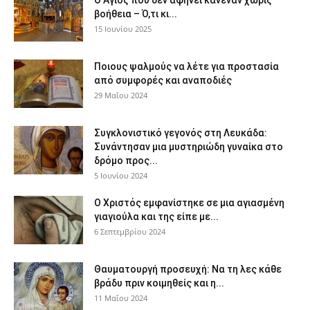
Ο Άγιος που δεν αφήνει κανέναν χωρίς
βοήθεια – Ό,τι κι...
15 Ιουνίου 2025
Ποιους ψαλμούς να λέτε για προστασία
από συμφορές και αναποδιές
29 Μαΐου 2024
Συγκλονιστικό γεγονός στη Λευκάδα:
Συνάντησαν μια μυστηριώδη γυναίκα στο
δρόμο προς...
5 Ιουνίου 2024
Ο Χριστός εμφανίστηκε σε μια αγιασμένη
γιαγιούλα και της είπε με...
6 Σεπτεμβρίου 2024
Θαυματουργή προσευχή: Να τη λες κάθε
βράδυ πριν κοιμηθείς και η...
11 Μαΐου 2024