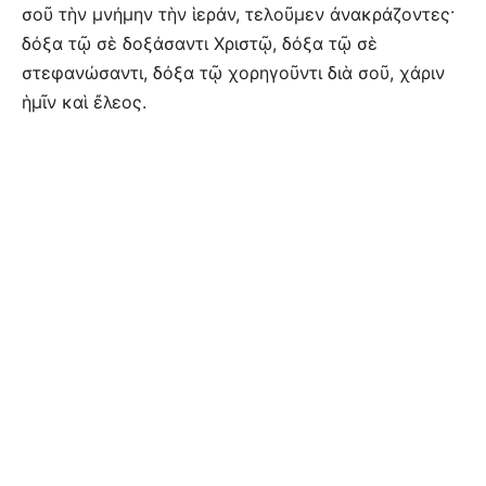
σοῦ τὴν μνήμην τὴν ἱεράν, τελοῦμεν ἀνακράζοντες·
δόξα τῷ σὲ δοξάσαντι Χριστῷ, δόξα τῷ σὲ
στεφανώσαντι, δόξα τῷ χορηγοῦντι διὰ σοῦ, χάριν
ἡμῖν καὶ ἔλεος.