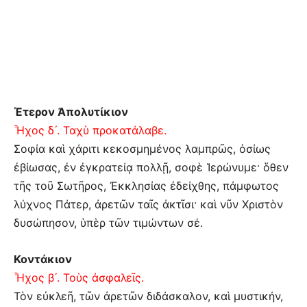
Έτερον Ἀπολυτίκιον
Ἦχος δ´. Ταχὺ προκατάλαβε.
Σοφία καὶ χάριτι κεκοσμημένος λαμπρῶς, ὁσίως
ἐβίωσας, ἐν ἐγκρατείᾳ πολλῇ, σοφὲ Ἱερώνυμε· ὅθεν
τῆς τοῦ Σωτῆρος, Ἐκκλησίας ἐδείχθης, πάμφωτος
λύχνος Πάτερ, ἀρετῶν ταῖς ἀκτῖσι· καὶ νῦν Χριστὸν
δυσώπησον, ὑπὲρ τῶν τιμώντων σέ.
Κοντάκιον
Ἦχος β´. Τοὺς ἀσφαλεῖς.
Τὸν εὐκλεῆ, τῶν ἀρετῶν διδάσκαλον, καὶ μυστικήν,