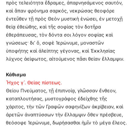
πρὸς τελειότητα ἔδραμες, ἀπαρνησάμενος σαυτόν,
καὶ ἅπαν φρόνημα σαρκός, νεκρώσας θεοφόρε
ἐντεῦθεν τῇ πρὸς Θεὸν μυστικὴ ἑνώσει, ἐν μετοχῇ
θείᾳ ἐθεώθης, καὶ τῆς σοφίας τὸν δοτῆρα
ἐθεράπευσας, τὸν δόντα σοι λόγον σοφίας καὶ
γνώσεως· δι’ ὅ, σοφὲ Ἱερώνυμε, μοναστῶν
ὑποφήτης καὶ ἀλείπτης γέγονας, καὶ Ἐκκλησίας
λύχνος ἀείφωτος, αἰτούμενος πᾶσι θείαν ἔλλαμψιν.
Κάθισμα
Ἦχος γ´. Θείας πίστεως.
Θείου Πνεύματος, τῇ ἐπιπνοίᾳ, γλῶσσαν ἔνθεον,
καταπλουτήσας, μυστογράφος ἐδείχθης τῆς
χάριτος, τὴν τῶν Γραφῶν σαφηνίζων ἀκρίβειαν, καὶ
ἀρετῶν ἀναπτύσσων τὴν ἔλλαμψιν ὅθεν πρέσβευε,
θεόσοφε Ἱερώνυμε, δωρήσασθαι ἡμῖν τὸ μέγα ἔλεος.