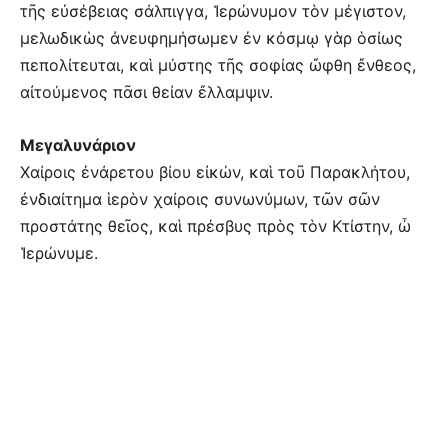
τῆς εὐσέβειας σάλπιγγα, Ἱερώνυμον τὸν μέγιστον,
μελωδικὼς ἀνευφημήσωμεν ἐν κόσμῳ γὰρ ὁσίως
πεπολίτευται, καὶ μύστης τῆς σοφίας ὤφθη ἔνθεος,
αἰτούμενος πᾶσι θείαν ἔλλαμψιν.
Μεγαλυνάριον
Χαίροις ἐνάρετου βίου εἰκών, καὶ τοῦ Παρακλήτου,
ἐνδιαίτημα ἱερὸν χαίροις συνωνύμων, τῶν σῶν
προστάτης θεῖος, καὶ πρέσβυς πρὸς τὸν Κτίστην, ὦ
Ἱερώνυμε.