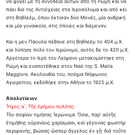
να φύγει με τη συνοδεία αυτών από τη Ρώμη και να
πάει δια της Αντιόχειας στα Ιεροσόλυμα και από κει
στη Βηθλεέμ, όπου έκτισαν δύο Μονές, μία ανδρική
και μία γυναικεία, στις όποιες και διέμεναν.
Και η μεν Πάουλα πέθανε στη Βηθλεέμ το 404 μ.Χ.
και λύπησε πολύ τον Ιερώνυμο, αυτός δε το 420 μ.Χ.
Αργότερα το Ιερό του Λείψανο μετακομίστηκε στη
Ρώμη και εναποτέθηκε στον Ναό της S. Maria
Maggiore. Ακολουθία του, ποίημα Νήφωνος
Αγιορείτου, εκδόθηκε στην Αθήνα το 1925 μ.Χ.
Ἀπολυτίκιον
Ἦχος α´. Τῆς ἐρήμου πολίτης.
Τὴν σοφίαν τιμήσας Ἱερώνυμε Ὅσιε, παρ’ αὐτῆς
ἐτιμήθης οὐρανίοις χαρίσμασι, καὶ γέγονας φωστὴρ
περιφανής, βιώσας ὥσπερ ἄγγελος ἐν γῇ· διὰ τοῦτο