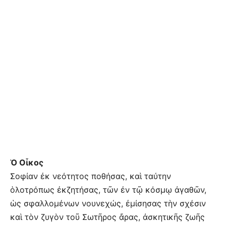
Ὁ Οἶκος
Σοφίαν ἐκ νεότητος ποθήσας, καὶ ταύτην
ὁλοτρόπως ἐκζητήσας, τῶν ἐν τῷ κόσμῳ ἀγαθῶν,
ὡς σφαλλομένων νουνεχώς, ἐμίσησας τὴν σχέσιν
καὶ τὸν ζυγὸν τοῦ Σωτῆρος ἄρας, ἀσκητικῆς ζωῆς