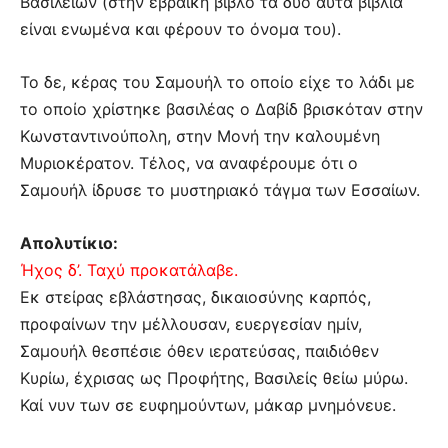
Bασιλειών (στην εβραϊκή βίβλο τα δύο αυτά βιβλία
είναι ενωμένα και φέρουν το όνομα του).
Το δε, κέρας του Σαμουήλ το οποίο είχε το λάδι με
το οποίο χρίστηκε βασιλέας ο Δαβίδ βρισκόταν στην
Kωνσταντινούπολη, στην Mονή την καλουμένη
Mυριοκέρατον. Τέλος, να αναφέρουμε ότι ο
Σαμουήλ ίδρυσε το μυστηριακό τάγμα των Εσσαίων.
Απολυτίκιο:
Ήχος δ’. Ταχύ προκατάλαβε.
Εκ στείρας εβλάστησας, δικαιοσύνης καρπός,
προφαίνων την μέλλουσαν, ευεργεσίαν ημίν,
Σαμουήλ θεσπέσιε όθεν ιερατεύσας, παιδιόθεν
Κυρίω, έχρισας ως Προφήτης, Βασιλείς θείω μύρω.
Καί νυν των σε ευφημούντων, μάκαρ μνημόνευε.