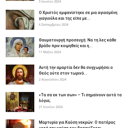
5 Ιουνίου 2024
Ο Χριστός εμφανίστηκε σε μια αγιασμένη
γιαγιούλα και της είπε με...
6 Σεπτεμβρίου 2024
Θαυματουργή προσευχή: Να τη λες κάθε
βράδυ πριν κοιμηθείς και η...
11 Μαΐου 2024
Αυτή την αμαρτία δεν θα συγχωρήσει ο
Θεός ούτε στον τωρινό...
2 Αυγούστου 2024
«Τα σα εκ των σων» – Τι σημαίνουν αυτά τα
λόγια;
21 Ιουνίου 2024
Μαρτυρία για Καύση νεκρών: Ο πατέρας
μετά την καύση του βασανίζεται...