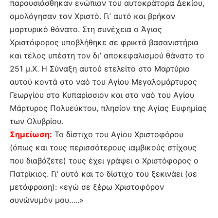
παρουσιάσθηκαν ενώπιον του αυτοκράτορα Δεκίου,
ομολόγησαν τον Χριστό. Γι’ αυτό και βρήκαν
μαρτυρικό θάνατο. Στη συνέχεια ο Άγιος
Χριστόφορος υποβλήθηκε σε φρικτά βασανιστήρια
και τέλος υπέστη τον δι’ αποκεφαλισμού θάνατο το
251 μ.Χ. Η Σύναξη αυτού ετελείτο στο Μαρτύριο
αυτού κοντά στο ναό του Αγίου Μεγαλομάρτυρος
Γεωργίου στο Κυπαρίσσιον και στο ναό του Αγίου
Μάρτυρος Πολυεύκτου, πλησίον της Αγίας Ευφημίας
των Ολυβρίου.
Σημείωση:
Το δίστιχο του Αγίου Χριστοφόρου
(όπως και τους περισσότερους ιαμβικούς στίχους
που διαβάζετε) τους έχει γράψει ο Xριστόφορος ο
Πατρίκιος. Γι’ αυτό και το δίστιχο του ξεκινάει (σε
μετάφραση): «εγώ σε ξέρω Xριστοφόρον
συνώνυμόν μου…..»