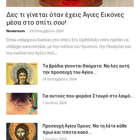
Δες τι γίνεται όταν έχεις Άγιες Εικόνες
μέσα στο σπίτι σου!
Newsroom
-
24 Σεπτεμβρίου 2024
Όταν υπάρχουν Εικόνες στο σπίτι! Στο Ορθόδοξο σπίτι πρέπει να
υπάρχει εικονοστάσι, με την εικόνα του Χριστού, της Παν­αγίας και
την εικόνα του Αγίου πού...
Τα βράδια γίνονται Θαύματα: Να λες αυτή
την προσευχή του Αγίου...
24 Σεπτεμβρίου 2024
Για αυτούς που φοράνε Σταυρό στο λαιμό…
1 Ιουλίου 2024
Προσευχή Αγίου Όρους: Να τη λέτε κάθε
πρωί και τίποτα κακό...
1 Ιουνίου 2024