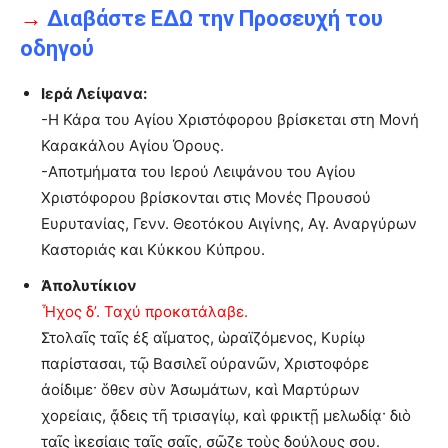
→
Διαβάστε ΕΔΩ την Προσευχή του
οδηγού
Ιερά Λείψανα:
-Η Κάρα του Αγίου Χριστόφορου βρίσκεται στη Μονή
Καρακάλου Αγίου Όρους.
-Αποτμήματα του Ιερού Λειψάνου του Αγίου
Χριστόφορου βρίσκονται στις Μονές Προυσού
Ευρυτανίας, Γενν. Θεοτόκου Αιγίνης, Αγ. Αναργύρων
Καστοριάς και Κύκκου Κύπρου.
Ἀπολυτίκιον
Ἦχος δ’. Ταχύ προκατάλαβε.
Στολαῖς ταῖς ἐξ αἵματος, ὡραϊζόμενος, Κυρίῳ
παρίστασαι, τῷ Βασιλεῖ οὐρανῶν, Χριστοφόρε
ἀοίδιμε· ὅθεν σὺν Ἀσωμάτων, καὶ Μαρτύρων
χορείαις, ᾄδεις τῆ τρισαγίῳ, καὶ φρικτῇ μελωδίᾳ· διὸ
ταῖς ἱκεσίαις ταῖς σαῖς, σῶζε τοὺς δούλους σου.