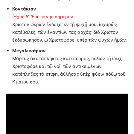
Κοντάκιον
Ἦχος δ’. Ἐπεφάνης σήμερον.
Χριστὸν φέρων ἔνδοξε, ἐν τῇ ψυχῇ σου, ἰσχυρῶς
κατέβαλες, τῶν ἐναντίων τὰς ἀρχάς· διὸ Χριστὸν
ἐκδυσώπησον, ὦ Χριστοφόρε, ὑπὲρ τῶν ψυχῶν ἡμῶν.
Μεγαλυνάριον
Μάρτυς ἀκατάπληκτος καὶ στερρός, πέλων τῇ ἰδέᾳ,
Χριστοφόρε καὶ τῷ νοΐ, τῶν ἀντικειμένων,
κατέπληξας τὰ στίφη, ἀθλήσας ὑπὲρ φύσιν πόθῳ τοῦ
Κτίστου σου.