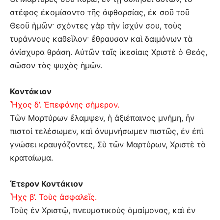
στέφος ἐκομίσαντο τῆς ἀφθαρσίας, ἐκ σοῦ τοῦ
Θεοῦ ἡμῶν· σχόντες γὰρ τὴν ἰσχύν σου, τοὺς
τυράννους καθεῖλον· ἔθραυσαν καὶ δαιμόνων τὰ
ἀνίσχυρα θράση. Αὐτῶν ταῖς ἱκεσίαις Χριστὲ ὁ Θεός,
σῶσον τὰς ψυχὰς ἡμῶν.
Κοντάκιον
Ἦχος δ’. Ἐπεφάνης σήμερον.
Τῶν Μαρτύρων ἔλαμψεν, ἡ ἀξιέπαινος μνήμη, ἦν
πιστοί τελέσωμεν, καὶ ἀνυμνήσωμεν πιστῶς, ἐν ἐπὶ
γνώσει κραυγάζοντες, Σὺ τῶν Μαρτύρων, Χριστὲ τὸ
κραταίωμα.
Έτερον Κοντάκιον
Ἦχς β’. Τοὺς ἀσφαλεῖς.
Τοὺς ἐν Χριστῷ, πνευματικοὺς ὁμαίμονας, καὶ ἐν