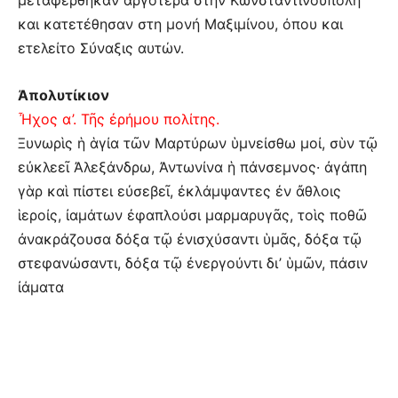
μεταφέρθηκαν αργότερα στην Κωνσταντινούπολη
και κατετέθησαν στη μονή Μαξιμίνου, όπου και
ετελείτο Σύναξις αυτών.
Ἀπολυτίκιον
Ἦχος α’. Τῆς ἐρήμου πολίτης.
Ξυνωρὶς ἡ ἁγία τῶν Μαρτύρων ὑμνείσθω μοί, σὺν τῷ
εὐκλεεῖ Ἀλεξάνδρω, Ἀντωνίνα ἡ πάνσεμνος· ἀγάπη
γὰρ καὶ πίστει εὐσεβεῖ, ἐκλάμψαντες ἐν ἄθλοις
ἱεροίς, ἰαμάτων ἐφαπλούσι μαρμαρυγᾶς, τοὶς ποθῶ
ἀνακράζουσα δόξα τῷ ἐνισχύσαντι ὑμᾶς, δόξα τῷ
στεφανώσαντι, δόξα τῷ ἐνεργούντι δι’ ὑμῶν, πάσιν
ἰάματα