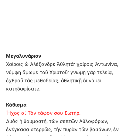
Μεγαλυνάριον
Χαίροις ὦ Ἀλέξανδρε Ἀθλητά· χαίροις Ἀντωνίνα,
νύμφη ἄμωμε τοῦ Χριστοῦ· γνώμῃ γὰρ τελείᾳ,
ἐχθροῦ τὰς μεθοδείας, ἀθλητικῇ δυνάμει,
κατηδαφίσατε.
Κάθισμα
Ἦχος α’. Τὸν τάφον σου Σωτὴρ.
Δυὰς ἡ θαυμαστή, τῶν σεπτῶν Ἀθλοφόρων,
ἐνέγκασα στερρῶς, τὴν πυρὰν τῶν βασάνων, ἐν