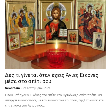
Δες τι γίνεται όταν έχεις Άγιες Εικόνες
μέσα στο σπίτι σου!
Newsroom
-
24 Σεπτεμβρίου 2024
Όταν υπάρχουν Εικόνες στο σπίτι! Στο Ορθόδοξο σπίτι πρέπει να
υπάρχει εικονοστάσι, με την εικόνα του Χριστού, της Παν­αγίας και
την εικόνα του Αγίου πού...