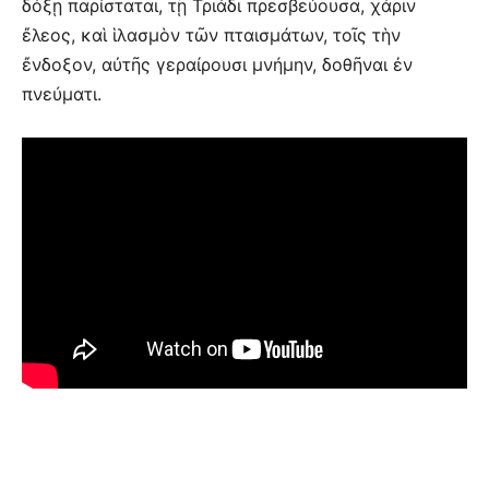
δόξῃ παρίσταται, τῇ Τριάδι πρεσβεύουσα, χάριν
ἔλεος, καὶ ἱλασμὸν τῶν πταισμάτων, τοῖς τὴν
ἔνδοξον, αὐτῆς γεραίρουσι μνήμην, δοθῆναι ἐν
πνεύματι.