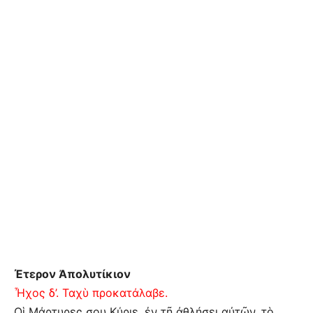
Έτερον Ἀπολυτίκιον
Ἦχος δ’. Ταχὺ προκατάλαβε.
Οἱ Μάρτυρες σου Κύριε, ἐν τῇ ἀθλήσει αὐτῶν, τὸ