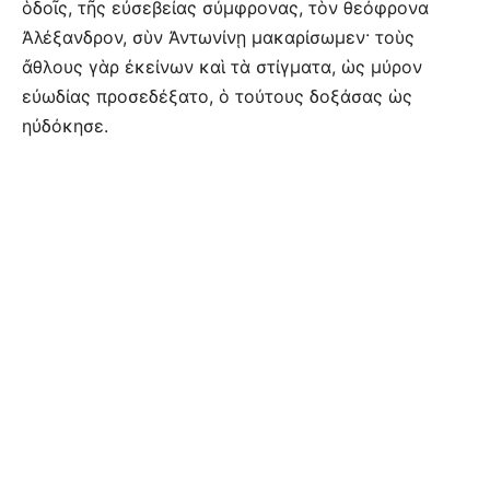
ὁδοῖς, τῆς εὐσεβείας σύμφρονας, τὸν θεόφρονα
Ἀλέξανδρον, σὺν Ἀντωνίνῃ μακαρίσωμεν· τοὺς
ἄθλους γὰρ ἐκείνων καὶ τὰ στίγματα, ὡς μύρον
εὐωδίας προσεδέξατο, ὁ τούτους δοξάσας ὡς
ηὐδόκησε.