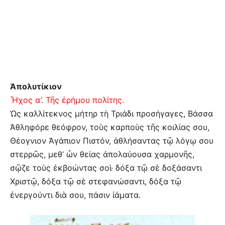
Ἀπολυτίκιον
Ἦχος α’. Τῆς ἐρήμου πολίτης.
Ὡς καλλίτεκνος μήτηρ τὴ Τριάδι προσήγαγες, Βάσσα
Ἀθληφόρε θεόφρον, τοὺς καρποὺς τῆς κοιλίας σου,
Θέογνιον Ἀγάπιον Πιστόν, ἀθλήσαντας τῷ λόγῳ σου
στερρῶς, μεθ’ ὧν θείας ἀπολαύουσα χαρμονῆς,
σῷζε τοὺς ἐκβοώντας σοὶ· δόξα τῷ σὲ δοξάσαντι
Χριστῷ, δόξα τῷ σὲ στεφανώσαντι, δόξα τῷ
ἐνεργούντι διὰ σου, πάσιν ἰάματα.