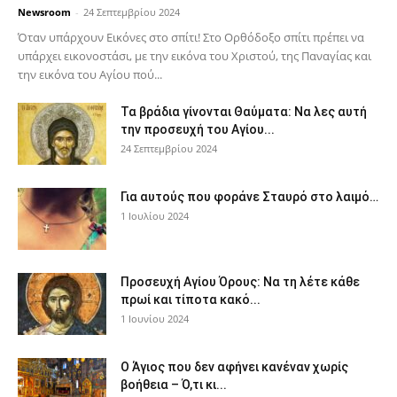
Newsroom
-
24 Σεπτεμβρίου 2024
Όταν υπάρχουν Εικόνες στο σπίτι! Στο Ορθόδοξο σπίτι πρέπει να
υπάρχει εικονοστάσι, με την εικόνα του Χριστού, της Παν­αγίας και
την εικόνα του Αγίου πού...
Τα βράδια γίνονται Θαύματα: Να λες αυτή
την προσευχή του Αγίου...
24 Σεπτεμβρίου 2024
Για αυτούς που φοράνε Σταυρό στο λαιμό…
1 Ιουλίου 2024
Προσευχή Αγίου Όρους: Να τη λέτε κάθε
πρωί και τίποτα κακό...
1 Ιουνίου 2024
Ο Άγιος που δεν αφήνει κανέναν χωρίς
βοήθεια – Ό,τι κι...