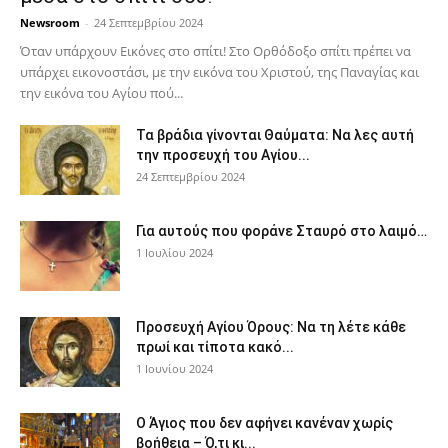
Newsroom
-
24 Σεπτεμβρίου 2024
Όταν υπάρχουν Εικόνες στο σπίτι! Στο Ορθόδοξο σπίτι πρέπει να
υπάρχει εικονοστάσι, με την εικόνα του Χριστού, της Παν­αγίας και
την εικόνα του Αγίου πού...
Τα βράδια γίνονται Θαύματα: Να λες αυτή
την προσευχή του Αγίου...
24 Σεπτεμβρίου 2024
Για αυτούς που φοράνε Σταυρό στο λαιμό…
1 Ιουλίου 2024
Προσευχή Αγίου Όρους: Να τη λέτε κάθε
πρωί και τίποτα κακό...
1 Ιουνίου 2024
Ο Άγιος που δεν αφήνει κανέναν χωρίς
βοήθεια – Ό,τι κι...