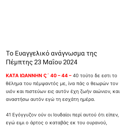
Το Ευαγγελικό ανάγνωσμα της
Πέμπτης 23 Μαΐου 2024
ΚΑΤΑ ΙΩΑΝΝΗΝ Ϛ´ 40 – 44 –
40 τούτο δε εστι το
θέλημα του πέμψαντός με, ίνα πάς ο θεωρών τον
υιόν και πιστεύων εις αυτόν έχη ζωήν αιώνιον, και
αναστήσω αυτόν εγώ τη εσχάτη ημέρα.
41 Εγόγγυζον ούν οι Ιουδαίοι περί αυτού ότι είπεν,
εγώ ειμι ο άρτος ο καταβάς εκ του ουρανού,