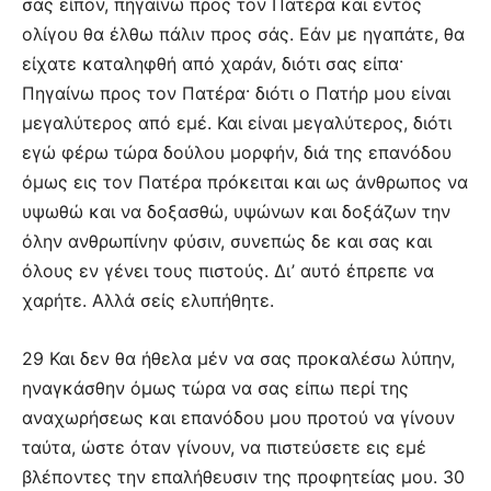
σας είπον, πηγαίνω προς τον Πατέρα και εντός
ολίγου θα έλθω πάλιν προς σάς. Εάν με ηγαπάτε, θα
είχατε καταληφθή από χαράν, διότι σας είπα·
Πηγαίνω προς τον Πατέρα· διότι ο Πατήρ μου είναι
μεγαλύτερος από εμέ. Και είναι μεγαλύτερος, διότι
εγώ φέρω τώρα δούλου μορφήν, διά της επανόδου
όμως εις τον Πατέρα πρόκειται και ως άνθρωπος να
υψωθώ και να δοξασθώ, υψώνων και δοξάζων την
όλην ανθρωπίνην φύσιν, συνεπώς δε και σας και
όλους εν γένει τους πιστούς. Δι’ αυτό έπρεπε να
χαρήτε. Αλλά σείς ελυπήθητε.
29 Και δεν θα ήθελα μέν να σας προκαλέσω λύπην,
ηναγκάσθην όμως τώρα να σας είπω περί της
αναχωρήσεως και επανόδου μου προτού να γίνουν
ταύτα, ώστε όταν γίνουν, να πιστεύσετε εις εμέ
βλέποντες την επαλήθευσιν της προφητείας μου. 30