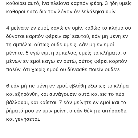
καθαίρει αυτό, ίνα πλείονα καρπόν φέρη. 3 ήδη υμείς
καθαροί εστε διά τον λόγον όν λελάληκα υμίν.
4 μείνατε εν εμοί, καγώ εν υμίν. καθώς το κλήμα ου
δύναται καρπόν φέρειν αφ’ εαυτού, εάν μη μένη εν
τη αμπέλω, ούτως ουδέ υμείς, εάν μη εν εμοί
μένητε. 5 εγώ ειμι η άμπελος, υμείς τα κλήματα. ο
μένων εν εμοί καγώ εν αυτώ, ούτος φέρει καρπόν
πολύν, ότι χωρίς εμού ου δύνασθε ποιείν ουδέν.
6 εάν μή τις μένη εν εμοί, εβλήθη έξω ως το κλήμα
και εξηράνθη, και συνάγουσιν αυτά και εις το πύρ
βάλλουσι, και καίεται. 7 εάν μείνητε εν εμοί και τα
ῥήματά μου εν υμίν μείνη, ο εάν θέλητε αιτήσασθε,
και γενήσεται.