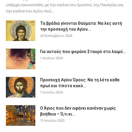
υπάρχει εικονοστάσι, με την εικόνα του Χριστού, της Παν­αγίας και
την εικόνα του Αγίου πού...
Τα βράδια γίνονται Θαύματα: Να λες αυτή
την προσευχή του Αγίου...
24 Σεπτεμβρίου 2024
Για αυτούς που φοράνε Σταυρό στο λαιμό…
1 Ιουλίου 2024
Προσευχή Αγίου Όρους: Να τη λέτε κάθε
πρωί και τίποτα κακό...
1 Ιουνίου 2024
Ο Άγιος που δεν αφήνει κανέναν χωρίς
βοήθεια – Ό,τι κι...
15 Ιουνίου 2025