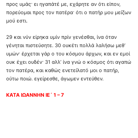
προς υμάς· ει ηγαπάτέ με, εχάρητε αν ότι είπον,
πορεύομαι προς τον πατέρα· ότι ο πατήρ μου μείζων
μού εστι.
29 και νύν είρηκα υμίν πρίν γενέσθαι, ίνα όταν
γένηται πιστεύσητε. 30 ουκέτι πολλά λαλήσω μεθ’
υμών· έρχεται γάρ ο του κόσμου άρχων, και εν εμοί
ουκ έχει ουδέν· 31 αλλ’ ίνα γνώ ο κόσμος ότι αγαπώ
τον πατέρα, και καθώς ενετείλατό μοι ο πατήρ,
ούτω ποιώ. εγείρεσθε, άγωμεν εντεύθεν.
ΚΑΤΑ ΙΩΑΝΝΗΝ ΙΕ´ 1 – 7