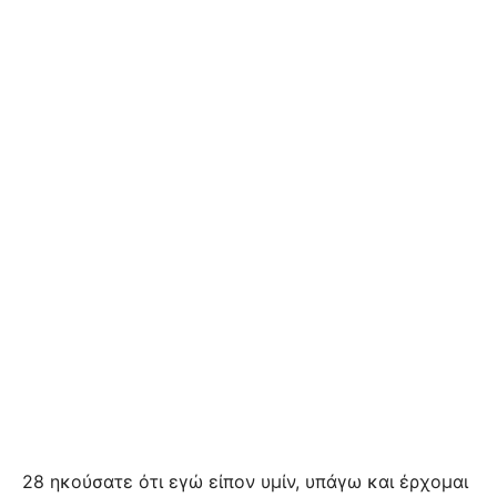
28 ηκούσατε ότι εγώ είπον υμίν, υπάγω και έρχομαι