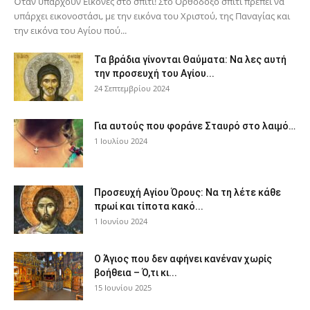
Όταν υπάρχουν Εικόνες στο σπίτι! Στο Ορθόδοξο σπίτι πρέπει να
υπάρχει εικονοστάσι, με την εικόνα του Χριστού, της Παν­αγίας και
την εικόνα του Αγίου πού...
Τα βράδια γίνονται Θαύματα: Να λες αυτή
την προσευχή του Αγίου...
24 Σεπτεμβρίου 2024
Για αυτούς που φοράνε Σταυρό στο λαιμό…
1 Ιουλίου 2024
Προσευχή Αγίου Όρους: Να τη λέτε κάθε
πρωί και τίποτα κακό...
1 Ιουνίου 2024
Ο Άγιος που δεν αφήνει κανέναν χωρίς
βοήθεια – Ό,τι κι...
15 Ιουνίου 2025