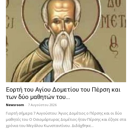
Εορτή του Αγίου Δομετίου του Πέρση και
των δύο μαθητών του...
Newsroom
-
7 Αυγούστου 2026
Γιορτή σήμερα 7 Αυγούστου: Άγιος Δομέτιος ο Πέρσης και οι δύο
μαθητές του Ο Oσιομάρτυρας Δομέτιος ήταν Πέρσης και έζησε στα
χρόνια του Μεγάλου Κωνσταντίνου. Διδάχθηκε...