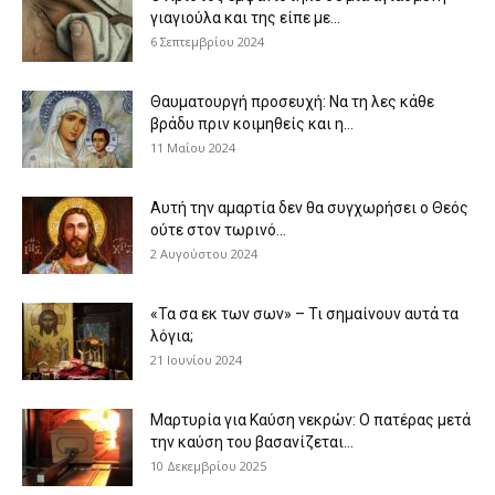
γιαγιούλα και της είπε με...
6 Σεπτεμβρίου 2024
Θαυματουργή προσευχή: Να τη λες κάθε
βράδυ πριν κοιμηθείς και η...
11 Μαΐου 2024
Αυτή την αμαρτία δεν θα συγχωρήσει ο Θεός
ούτε στον τωρινό...
2 Αυγούστου 2024
«Τα σα εκ των σων» – Τι σημαίνουν αυτά τα
λόγια;
21 Ιουνίου 2024
Μαρτυρία για Καύση νεκρών: Ο πατέρας μετά
την καύση του βασανίζεται...
10 Δεκεμβρίου 2025