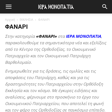
Αρχική
ΕΚΚΛΗΣΙΑ
ΦΑΝΑΡΙ
ΦΑΝΑΡΙ
Στην κατηγορία
«ΦΑΝΑΡΙ»
στα
ΙΕΡΑ ΜΟΝΟΠΑΤΙΑ
,
παρακολουθούμε τα σημαντικότερα νέα και εξελίξεις
από το Κέντρο της Ορθοδοξίας, το Οικουμενικό
Πατριαρχείο και τον Οικουμενικό Πατριάρχη
Βαρθολομαίο.
Ενημερωθείτε για τις δράσεις, τις ομιλίες και τις
αποφάσεις του Πατριάρχη, καθώς και για τις
δραστηριότητες του Πατριαρχείου στην Ορθόδοξη
Εκκλησία και τον κόσμο. Με έγκυρες ειδήσεις και
αναλύσεις, φέρνουμε στο προσκήνιο το έργο του
Οικουμενικού Πατριαρχείου, που αποτελεί τη φωνή
και τον φάρο της Ορθοδοξίας σε παγκόσμιο επίπεδο.