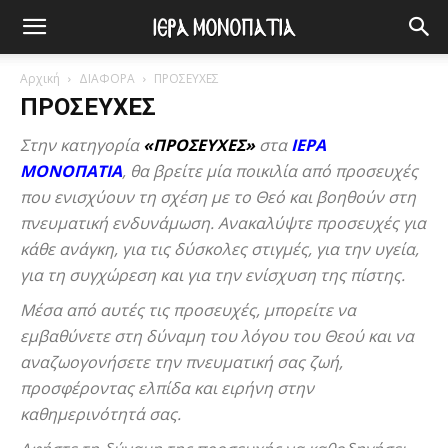
Αρχική
ΔΙΑΦΟΡΑ
ΠΡΟΣΕΥΧΕΣ
ΠΡΟΣΕΥΧΕΣ
Στην κατηγορία
«ΠΡΟΣΕΥΧΕΣ»
στα
ΙΕΡΑ
ΜΟΝΟΠΑΤΙΑ
, θα βρείτε μία ποικιλία από προσευχές
που ενισχύουν τη σχέση με το Θεό και βοηθούν στη
πνευματική ενδυνάμωση. Ανακαλύψτε προσευχές για
κάθε ανάγκη, για τις δύσκολες στιγμές, για την υγεία,
για τη συγχώρεση και για την ενίσχυση της πίστης.
Μέσα από αυτές τις προσευχές, μπορείτε να
εμβαθύνετε στη δύναμη του λόγου του Θεού και να
αναζωογονήσετε την πνευματική σας ζωή,
προσφέροντας ελπίδα και ειρήνη στην
καθημερινότητά σας.