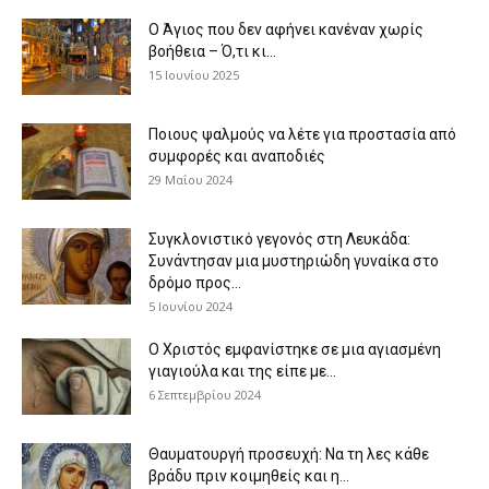
Ο Άγιος που δεν αφήνει κανέναν χωρίς
βοήθεια – Ό,τι κι...
15 Ιουνίου 2025
Ποιους ψαλμούς να λέτε για προστασία από
συμφορές και αναποδιές
29 Μαΐου 2024
Συγκλονιστικό γεγονός στη Λευκάδα:
Συνάντησαν μια μυστηριώδη γυναίκα στο
δρόμο προς...
5 Ιουνίου 2024
Ο Χριστός εμφανίστηκε σε μια αγιασμένη
γιαγιούλα και της είπε με...
6 Σεπτεμβρίου 2024
Θαυματουργή προσευχή: Να τη λες κάθε
βράδυ πριν κοιμηθείς και η...