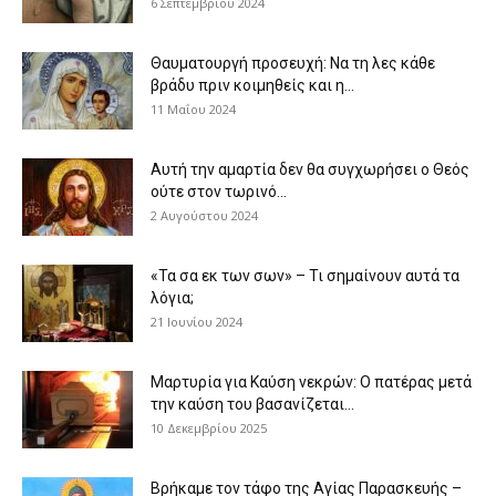
6 Σεπτεμβρίου 2024
Θαυματουργή προσευχή: Να τη λες κάθε
βράδυ πριν κοιμηθείς και η...
11 Μαΐου 2024
Αυτή την αμαρτία δεν θα συγχωρήσει ο Θεός
ούτε στον τωρινό...
2 Αυγούστου 2024
«Τα σα εκ των σων» – Τι σημαίνουν αυτά τα
λόγια;
21 Ιουνίου 2024
Μαρτυρία για Καύση νεκρών: Ο πατέρας μετά
την καύση του βασανίζεται...
10 Δεκεμβρίου 2025
Βρήκαμε τον τάφο της Αγίας Παρασκευής –