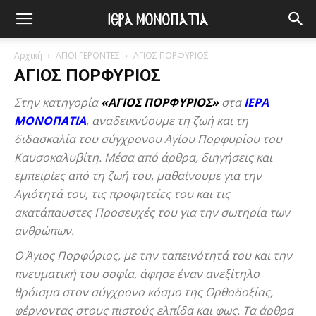
Αρχική
ΑΓΙΟΙ ΓΕΡΟΝΤΕΣ
ΑΓΙΟΣ ΠΟΡΦΥΡΙΟΣ
ΑΓΙΟΣ ΠΟΡΦΥΡΙΟΣ
Στην κατηγορία
«ΑΓΙΟΣ ΠΟΡΦΥΡΙΟΣ»
στα
ΙΕΡΑ
ΜΟΝΟΠΑΤΙΑ
, αναδεικνύουμε τη ζωή και τη
διδασκαλία του σύγχρονου Αγίου Πορφυρίου του
Καυσοκαλυβίτη. Μέσα από άρθρα, διηγήσεις και
εμπειρίες από τη ζωή του, μαθαίνουμε για την
Αγιότητά του, τις προφητείες του και τις
ακατάπαυστες Προσευχές του για την σωτηρία των
ανθρώπων.
Ο Άγιος Πορφύριος, με την ταπεινότητά του και την
πνευματική του σοφία, άφησε έναν ανεξίτηλο
θρόισμα στον σύγχρονο κόσμο της Ορθοδοξίας,
φέρνοντας στους πιστούς ελπίδα και φως. Τα άρθρα