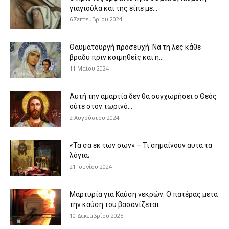
γιαγιούλα και της είπε με...
6 Σεπτεμβρίου 2024
Θαυματουργή προσευχή: Να τη λες κάθε
βράδυ πριν κοιμηθείς και η...
11 Μαΐου 2024
Αυτή την αμαρτία δεν θα συγχωρήσει ο Θεός
ούτε στον τωρινό...
2 Αυγούστου 2024
«Τα σα εκ των σων» – Τι σημαίνουν αυτά τα
λόγια;
21 Ιουνίου 2024
Μαρτυρία για Καύση νεκρών: Ο πατέρας μετά
την καύση του βασανίζεται...
10 Δεκεμβρίου 2025