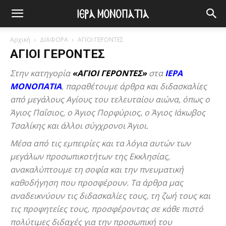
Αρχική
ΔΙΑΦΟΡΑ
ΑΓΙΟΙ ΓΕΡΟΝΤΕΣ
ΑΓΙΟΙ ΓΕΡΟΝΤΕΣ
Στην κατηγορία
«ΑΓΙΟΙ ΓΕΡΟΝΤΕΣ»
στα
ΙΕΡΑ
ΜΟΝΟΠΑΤΙΑ
, παραθέτουμε άρθρα και διδασκαλίες
από μεγάλους Αγίους του τελευταίου αιώνα, όπως ο
Άγιος Παΐσιος, ο Άγιος Πορφύριος, ο Άγιος Ιάκωβος
Τσαλίκης και άλλοι σύγχρονοι Άγιοι.
Μέσα από τις εμπειρίες και τα λόγια αυτών των
μεγάλων προσωπικοτήτων της Εκκλησίας,
ανακαλύπτουμε τη σοφία και την πνευματική
καθοδήγηση που προσφέρουν. Τα άρθρα μας
αναδεικνύουν τις διδασκαλίες τους, τη ζωή τους και
τις προφητείες τους, προσφέροντας σε κάθε πιστό
πολύτιμες διδαχές για την προσωπική του